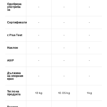
Одобрена
употреба
-
-
-
за
Сертификати
-
-
-
с Plus Test
-
-
-
Наклон
-
-
-
ASIP
-
-
-
Дължина
на опорния
-
-
-
крак
Тегло на
13 kg
10.05 kg
1 kg
продукта
Размер