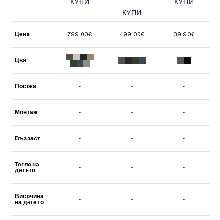
КУПИ
КУПИ
КУПИ
КУПИ
КУПИ
КУПИ
Цена
799.00
€
499.00
€
39.90
€
Цвят
Посока
-
-
-
Монтаж
-
-
-
Възраст
-
-
-
Тегло на
-
-
-
детето
Височина
-
-
-
на детето