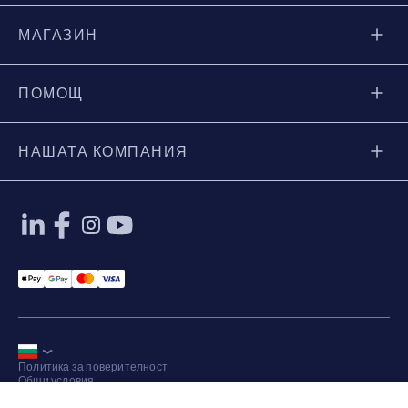
МАГАЗИН
ПОМОЩ
НАШАТА КОМПАНИЯ
Applepay Payment
Googlepay Payment
Mastercard Payment
Visa Payment
Политика за поверителност
Общи условия
Карта на сайта
© 2026 Axkid AB Всички права запазени