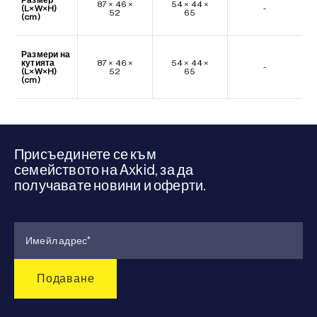
87 × 46 ×
54 × 44 ×
(L×W×H)
-
52
65
(cm)
Размери на
кутията
87 × 46 ×
54 × 44 ×
-
(L×W×H)
52
65
(cm)
Присъединете се към
семейството на Axkid, за да
получавате новини и оферти.