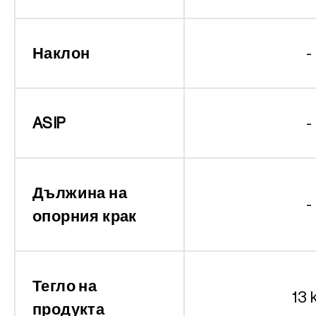
Наклон
-
ASIP
-
Дължина на
-
опорния крак
Тегло на
13 
продукта