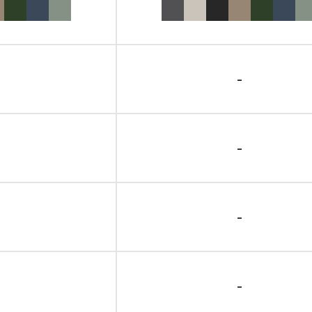
-
-
-
-