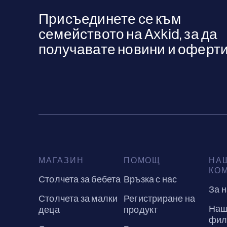
Присъединете се към
семейството на Axkid, за да
получавате новини и оферти
МАГАЗИН
ПОМОЩ
НА
КО
Столчета за бебета
Връзка с нас
За 
Столчета за малки
Регистриране на
Наш
деца
продукт
фил