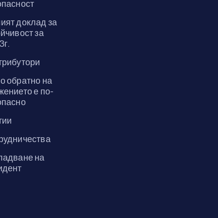
опасност
ият доклад за
йчивост за
3г.
трибутори
о обратно на
жението е по-
опасно
тии
рудничества
ладване на
идент