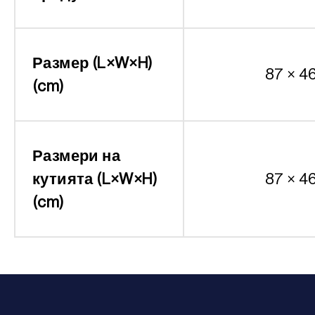
Размер (L×W×H)
87 × 4
(cm)
Размери на
кутията (L×W×H)
87 × 4
(cm)