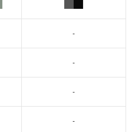
-
-
-
-