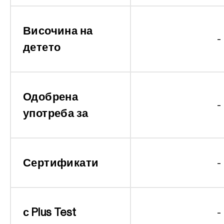
Височина на
-
детето
Одобрена
-
употреба за
Сертификати
-
с Plus Test
-