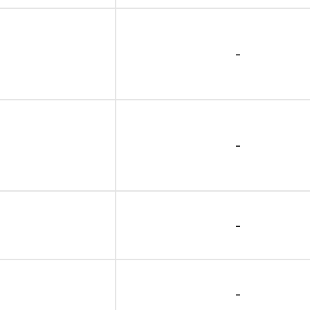
-
-
-
-