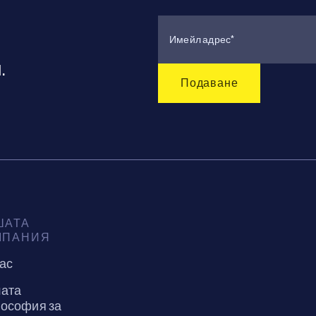
.
ШАТА
МПАНИЯ
нас
ата
ософия за