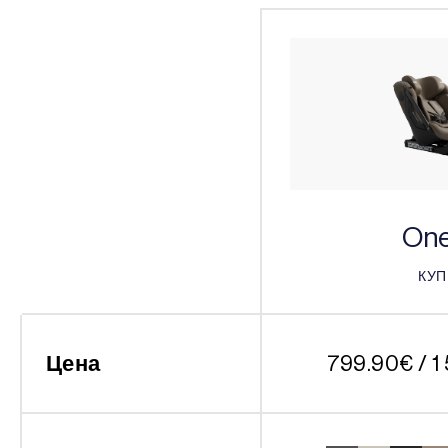
One
КУ
КУ
Цена
799.90
€
/ 1