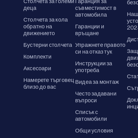
Столчета за големи
Гаранция за
без
деца
съвместимост в
Наш
автомобила
Столчета за кола
усто
обратно на
Гаранции и
202
движението
връщане
Дис
Бустерни столчета
Упражнете правото
Защ
си на отказ тук
Комплекти
дви
Инструкции за
без
Аксесоари
употреба
Ста
Намерете търговец
Видеа за монтаж
близо до вас
Сът
Често задавани
Док
въпроси
инц
Списък с
автомобили
Общи условия