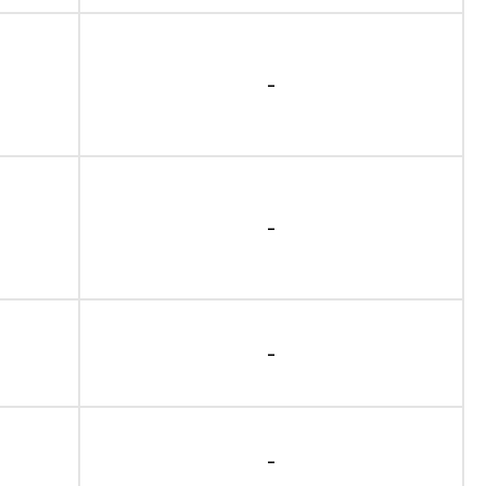
-
-
-
-