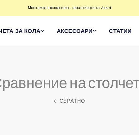
Монтаж във всяка кола – гарантирано от Axkid
ЧЕТА ЗА КОЛА
АКСЕСОАРИ
СТАТИИ
равнение на столче
ОБРАТНО