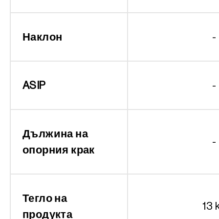
Наклон
-
ASIP
-
Дължина на
-
опорния крак
Тегло на
13 
продукта