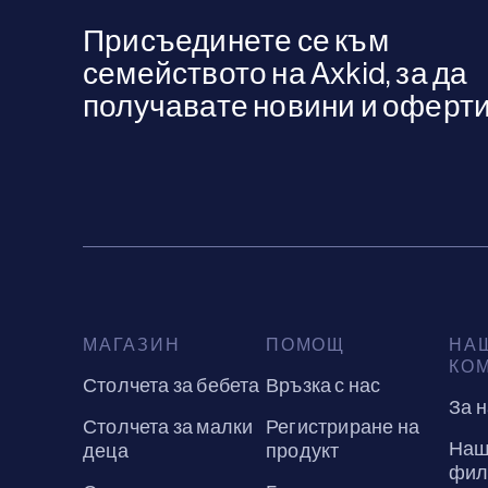
Присъединете се към
семейството на Axkid, за да
получавате новини и оферти
МАГАЗИН
ПОМОЩ
НА
КО
Столчета за бебета
Връзка с нас
За 
Столчета за малки
Регистриране на
Наш
деца
продукт
фил