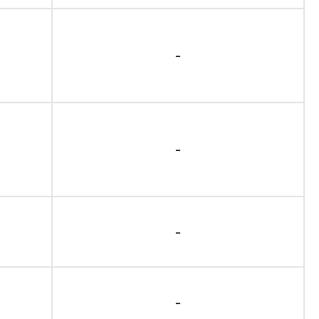
-
-
-
-