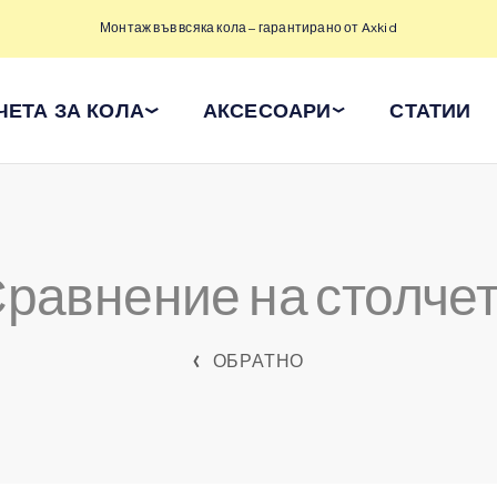
Монтаж във всяка кола – гарантирано от Axkid
ЧЕТА ЗА КОЛА
АКСЕСОАРИ
СТАТИИ
равнение на столче
ОБРАТНО