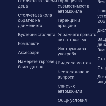
Столчета за големи
Гаранция за
без
деца
съвместимост в
Наш
автомобила
Столчета за кола
усто
обратно на
Гаранции и
202
движението
връщане
Дис
Бустерни столчета
Упражнете правото
Защ
си на отказ тук
Комплекти
дви
Инструкции за
без
Аксесоари
употреба
Ста
Намерете търговец
Видеа за монтаж
близо до вас
Сът
Често задавани
Док
въпроси
инц
Списък с
автомобили
Общи условия