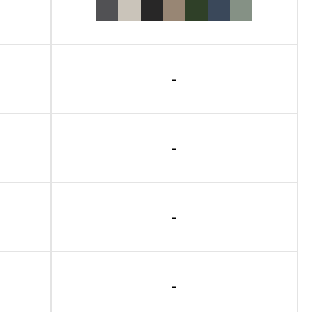
-
-
-
-