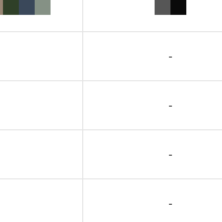
-
-
-
-