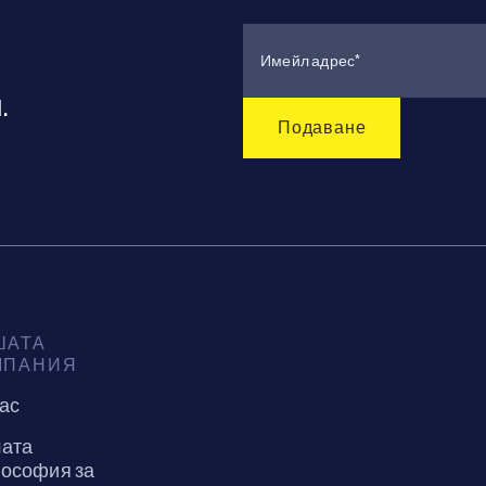
.
ШАТА
МПАНИЯ
нас
ата
ософия за