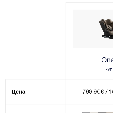
One
КУ
КУ
Цена
799.90
€
/ 1