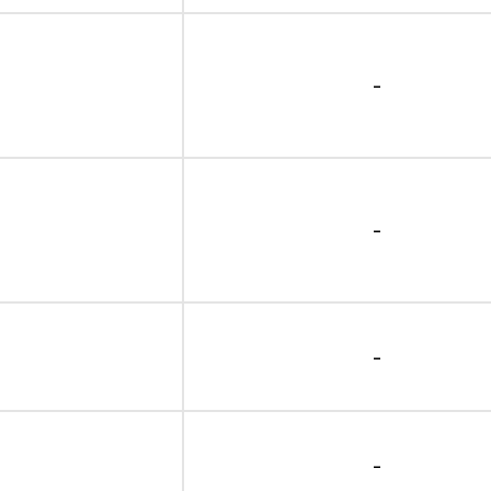
-
-
-
-