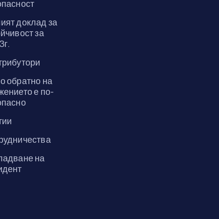
опасност
ият доклад за
йчивост за
3г.
трибутори
о обратно на
жението е по-
опасно
тии
рудничества
ладване на
идент