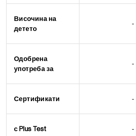
Височина на
-
детето
Одобрена
-
употреба за
Сертификати
-
с Plus Test
-