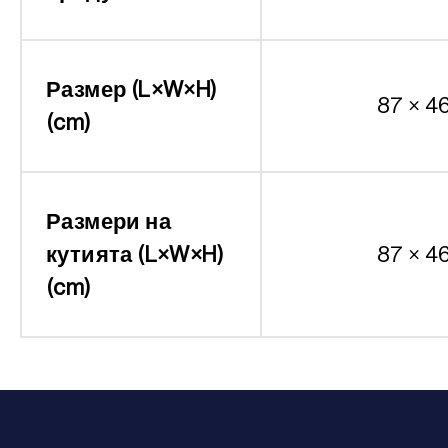
Размер (L×W×H)
87 × 4
(cm)
Размери на
кутията (L×W×H)
87 × 4
(cm)