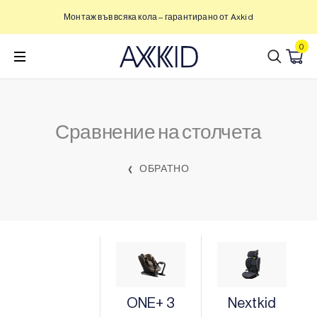
Преминете
Монтаж във всяка кола – гарантирано от Axkid
към
съдържанието
0
Сравнение на столчета
ОБРАТНО
ONE+ 3
Nextkid