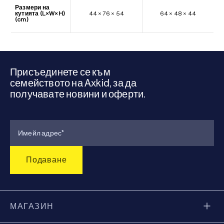
Размери на
кутията (L×W×H)
44 × 76 × 54
64 × 48 × 44
(cm)
Присъединете се към
семейството на Axkid, за да
получавате новини и оферти.
МАГАЗИН