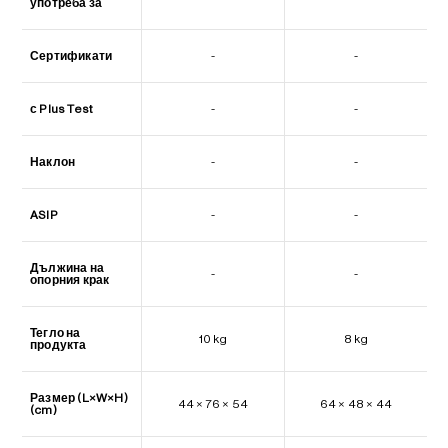
употреба за
Сертификати
-
-
с Plus Test
-
-
Наклон
-
-
ASIP
-
-
Дължина на
-
-
опорния крак
Тегло на
10 kg
8 kg
продукта
Размер (L×W×H)
44 × 76 × 54
64 × 48 × 44
(cm)