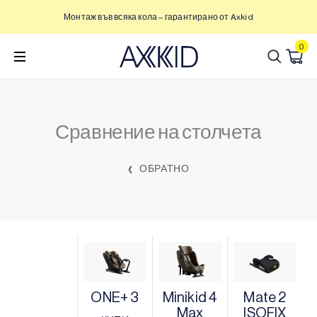
Преминете
Монтаж във всяка кола – гарантирано от Axkid
към
съдържанието
0
Сравнение на столчета
ОБРАТНО
ONE+ 3
Minikid 4
Mate 2
Max
ISOFIX