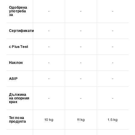
Одобрена
употреба
-
-
-
за
Сертификати
-
-
-
с Plus Test
-
-
-
Наклон
-
-
-
ASIP
-
-
-
Дължина
на опорния
-
-
-
крак
Тегло на
10 kg
11 kg
1.5 kg
продукта