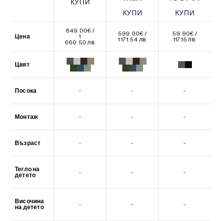
КУПИ
КУПИ
КУПИ
КУПИ
КУПИ
КУПИ
849.00
€
/
599.00
€
/
59.90
€
/
Цена
1
1 171.54 лв.
117.15 лв.
660.50 лв.
Цвят
Посока
-
-
-
Монтаж
-
-
-
Възраст
-
-
-
Тегло на
-
-
-
детето
Височина
-
-
-
на детето