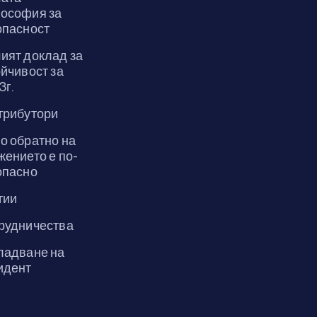
ософия за
опасност
ият доклад за
йчивост за
3г.
трибутори
о обратно на
жението е по-
опасно
тии
рудничества
ладване на
идент