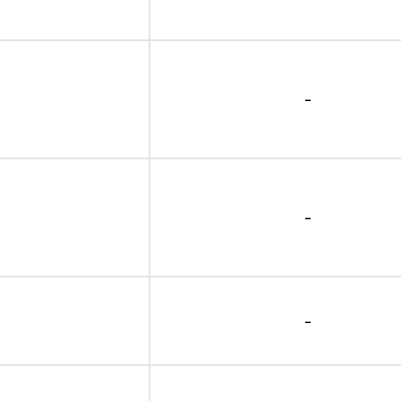
-
-
-