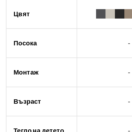
Цвят
Посока
-
Монтаж
-
Възраст
-
Тегло на детето
-