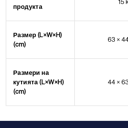
15 
продукта
Размер (L×W×H)
63 × 4
(cm)
Размери на
кутията (L×W×H)
44 × 6
(cm)