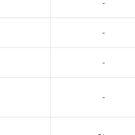
-
-
-
-