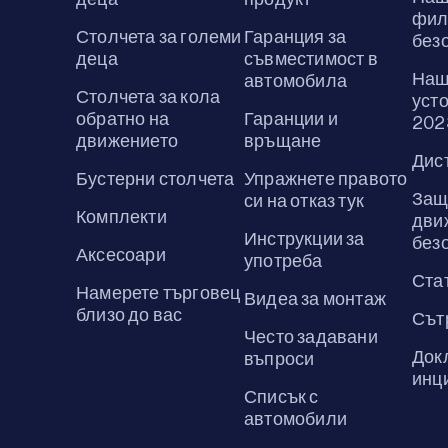
фил
Столчета за големи
Гаранция за
без
деца
съвместимост в
Наш
автомобила
Столчета за кола
усто
обратно на
Гаранции и
202
движението
връщане
Дис
Бустерни столчета
Упражнете правото
Защ
си на отказ тук
Комплекти
дви
Инструкции за
без
Аксесоари
употреба
Ста
Намерете търговец
Видеа за монтаж
близо до вас
Сът
Често задавани
Док
въпроси
инц
Списък с
автомобили