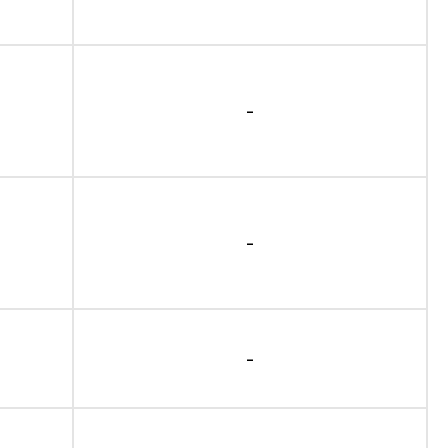
-
-
-