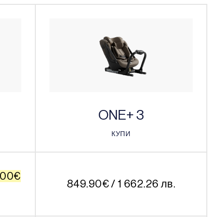
ONE+ 3
КУПИ
КУПИ
inal
.00
€
849.90
€
/ 1 662.26 лв.
щата
e
: