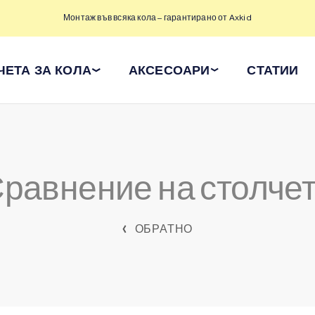
Монтаж във всяка кола – гарантирано от Axkid
ЧЕТА ЗА КОЛА
АКСЕСОАРИ
СТАТИИ
равнение на столче
ОБРАТНО