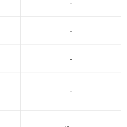
-
-
-
-