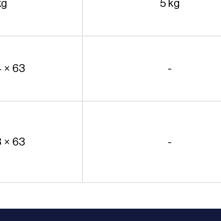
kg
5 kg
4 × 63
-
3 × 63
-