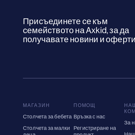
Присъединете се към
семейството на Axkid, за да
получавате новини и оферти
МАГАЗИН
ПОМОЩ
НА
КО
Столчета за бебета
Връзка с нас
За 
Столчета за малки
Регистриране на
Наш
деца
продукт