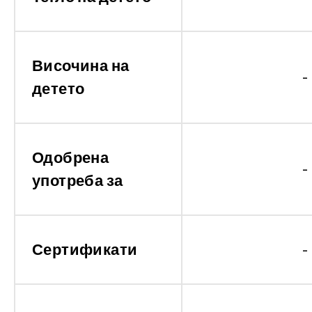
Височина на
-
детето
Одобрена
-
употреба за
Сертификати
-