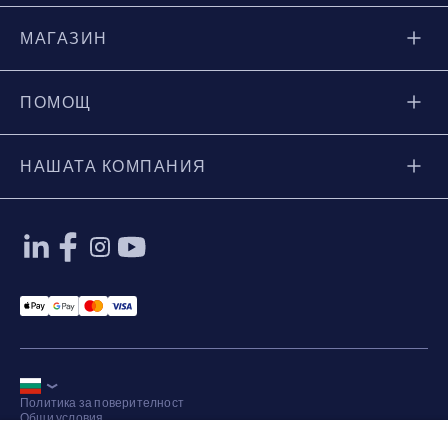
МАГАЗИН
ПОМОЩ
НАШАТА КОМПАНИЯ
Applepay Payment
Googlepay Payment
Mastercard Payment
Visa Payment
Политика за поверителност
Общи условия
Карта на сайта
© 2026 Axkid AB Всички права запазени