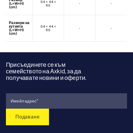
54 × 44 ×
(L×W×H)
-
-
65
(cm)
Размери на
кутията
54 × 44 ×
-
-
(L×W×H)
65
(cm)
Присъединете се към
семейството на Axkid, за да
получавате новини и оферти.