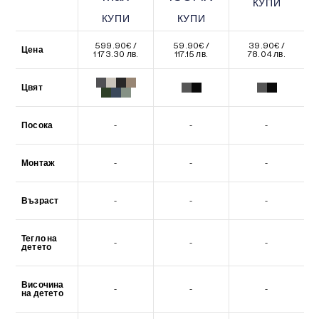
КУПИ
КУПИ
КУПИ
КУПИ
КУПИ
КУПИ
599.90
€
/
59.90
€
/
39.90
€
/
Цена
1 173.30 лв.
117.15 лв.
78.04 лв.
Цвят
Посока
-
-
-
Монтаж
-
-
-
Възраст
-
-
-
Тегло на
-
-
-
детето
Височина
-
-
-
на детето