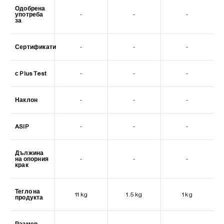
Одобрена
употреба
-
-
-
за
Сертификати
-
-
-
с Plus Test
-
-
-
Наклон
-
-
-
ASIP
-
-
-
Дължина
на опорния
-
-
-
крак
Тегло на
11 kg
1.5 kg
1 kg
продукта
Размер