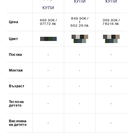
КУПИ
КУПИ
КУПИ
КУПИ
КУПИ
КУПИ
849.90
€
/
499.90
€
/
399.90
€
/
Цена
1
977.72 лв.
782.14 лв.
662.26 лв.
Цвят
Посока
-
-
-
Монтаж
-
-
-
Възраст
-
-
-
Тегло на
-
-
-
детето
Височина
-
-
-
на детето