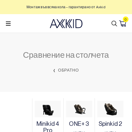
Преминете
Монтаж във всяка кола – гарантирано от Axkid
към
съдържанието
0
Сравнение на столчета
ОБРАТНО
Minikid 4
ONE+ 3
Spinkid 2
Pro