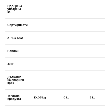
Одобрена
употреба
-
-
-
за
Сертификати
-
-
-
с Plus Test
-
-
-
Наклон
-
-
-
ASIP
-
-
-
Дължина
на опорния
-
-
-
крак
Тегло на
10.05 kg
10 kg
15 kg
продукта