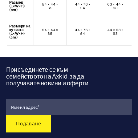
Размер
54 × 44 ×
44 × 76 ×
63 × 44 ×
(L×W×H)
65
54
63
(cm)
Размери на
кутията
54 × 44 ×
44 × 76 ×
44 × 63 ×
(L×W×H)
65
54
63
(cm)
Присъединете се към
семейството на Axkid, за да
получавате новини и оферти.