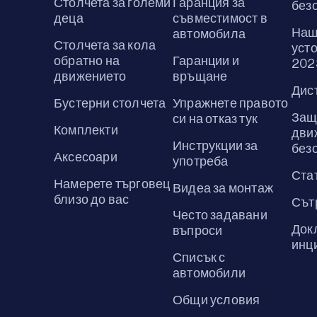
Столчета за големи
Гаранция за
без
деца
съвместимост в
Наш
автомобила
Столчета за кола
усто
обратно на
Гаранции и
202
движението
връщане
Дис
Бустерни столчета
Упражнете правото
Защ
си на отказ тук
Комплекти
дви
Инструкции за
без
Аксесоари
употреба
Ста
Намерете търговец
Видеа за монтаж
близо до вас
Сът
Често задавани
Док
въпроси
инц
Списък с
автомобили
Общи условия