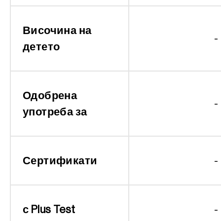
Височина на
-
детето
Одобрена
-
употреба за
Сертификати
-
с Plus Test
-