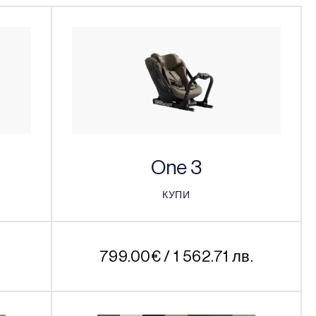
One 3
КУПИ
КУПИ
.
799.00
€
/ 1 562.71 лв.