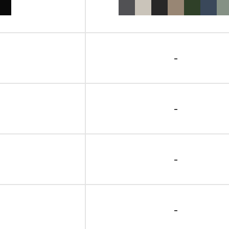
-
-
-
-