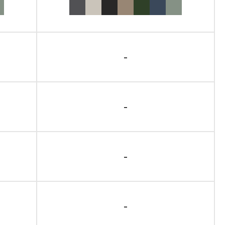
-
-
-
-