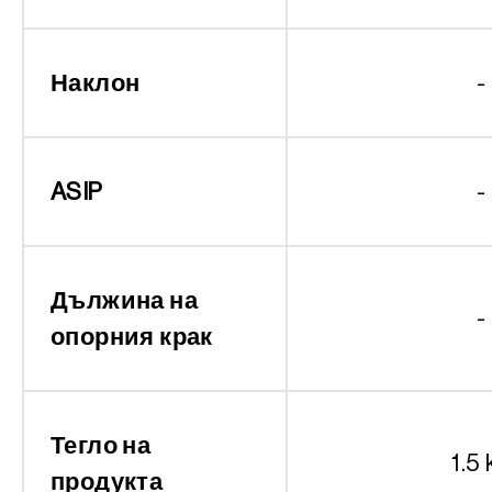
Наклон
-
ASIP
-
Дължина на
-
опорния крак
Тегло на
1.5 
продукта