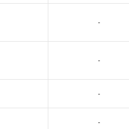
-
-
-
-