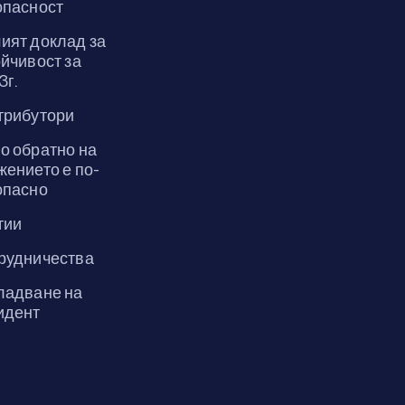
опасност
ият доклад за
йчивост за
3г.
трибутори
о обратно на
жението е по-
опасно
тии
рудничества
ладване на
идент