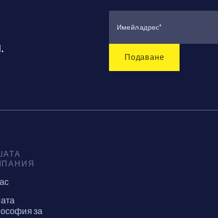
.
ШАТА
МПАНИЯ
нас
ата
ософия за