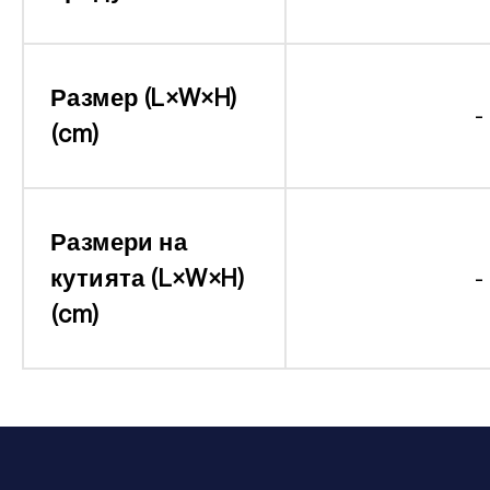
Размер (L×W×H)
-
(cm)
Размери на
кутията (L×W×H)
-
(cm)