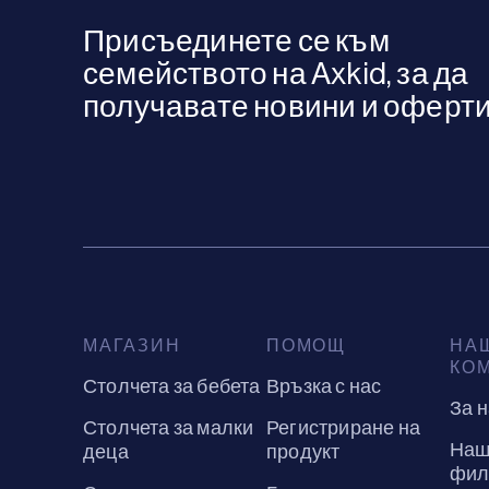
Присъединете се към
семейството на Axkid, за да
получавате новини и оферти
МАГАЗИН
ПОМОЩ
НА
КО
Столчета за бебета
Връзка с нас
За 
Столчета за малки
Регистриране на
Наш
деца
продукт
фил