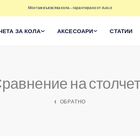
Монтаж във всяка кола – гарантирано от Axkid
ЧЕТА ЗА КОЛА
АКСЕСОАРИ
СТАТИИ
равнение на столче
ОБРАТНО