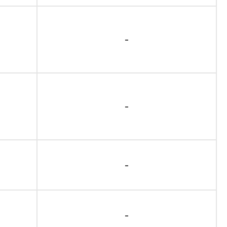
-
-
-
-