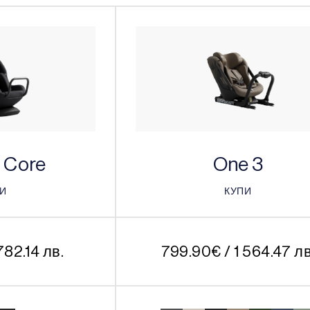
d Core
One 3
ПИ
КУПИ
ПИ
КУПИ
782.14 лв.
799.90
€
/ 1 564.47 лв