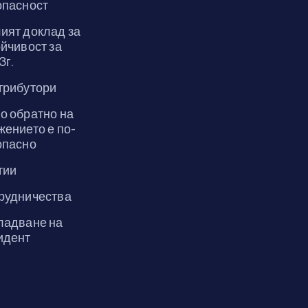
опасност
ият доклад за
йчивост за
3г.
трибутори
о обратно на
жението е по-
опасно
тии
рудничества
ладване на
идент