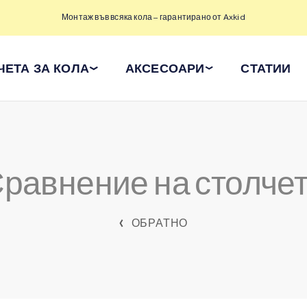
Монтаж във всяка кола – гарантирано от Axkid
ЧЕТА ЗА КОЛА
АКСЕСОАРИ
СТАТИИ
равнение на столче
ОБРАТНО