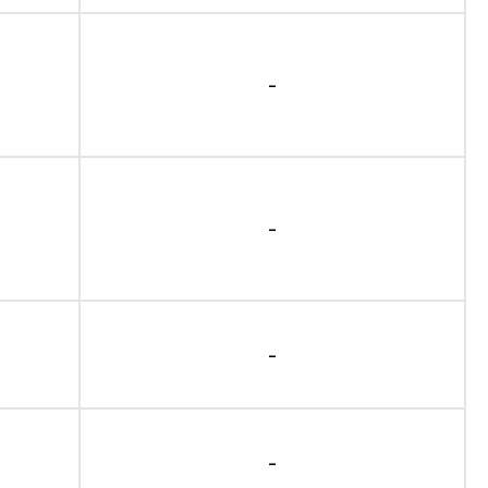
-
-
-
-