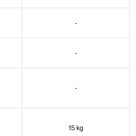
-
-
-
15 kg