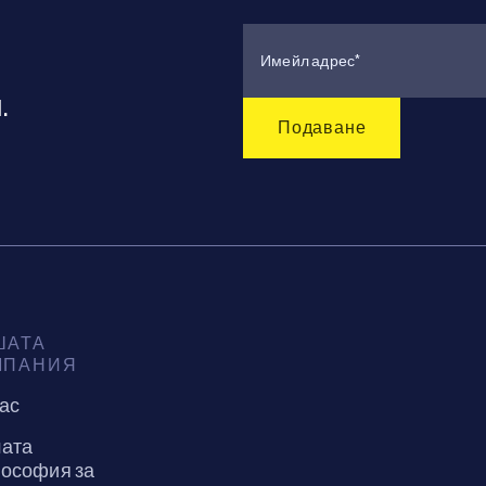
.
ШАТА
МПАНИЯ
нас
ата
ософия за