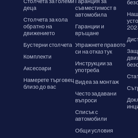
Столчета за големи
Гаранция за
без
деца
съвместимост в
Наш
автомобила
Столчета за кола
усто
обратно на
Гаранции и
202
движението
връщане
Дис
Бустерни столчета
Упражнете правото
Защ
си на отказ тук
Комплекти
дви
Инструкции за
без
Аксесоари
употреба
Ста
Намерете търговец
Видеа за монтаж
близо до вас
Сът
Често задавани
Док
въпроси
инц
Списък с
автомобили
Общи условия