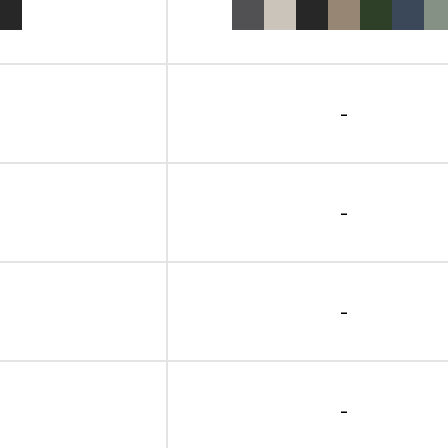
-
-
-
-