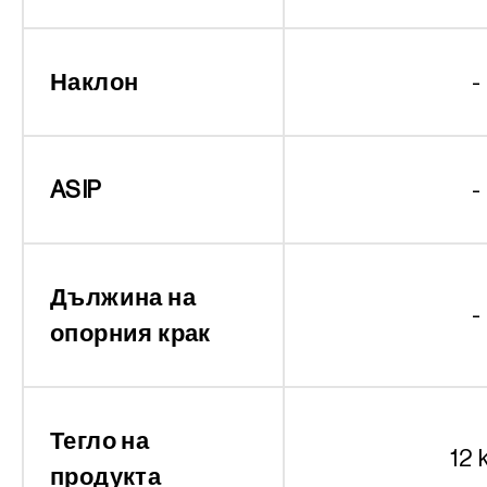
Наклон
-
ASIP
-
Дължина на
-
опорния крак
Тегло на
12 
продукта