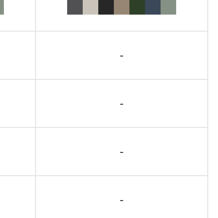
-
-
-
-