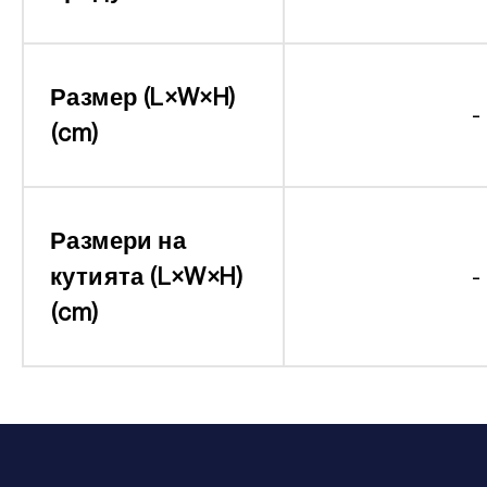
Размер (L×W×H)
-
(cm)
Размери на
кутията (L×W×H)
-
(cm)