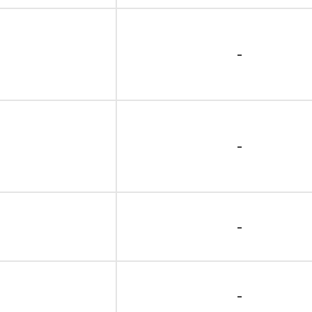
-
-
-
-