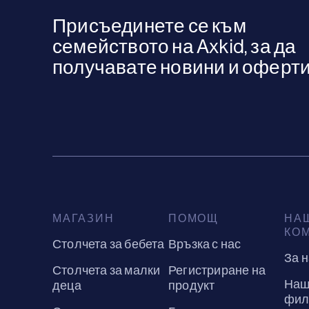
Присъединете се към
семейството на Axkid, за да
получавате новини и оферти
МАГАЗИН
ПОМОЩ
НА
КО
Столчета за бебета
Връзка с нас
За 
Столчета за малки
Регистриране на
Наш
деца
продукт
фил