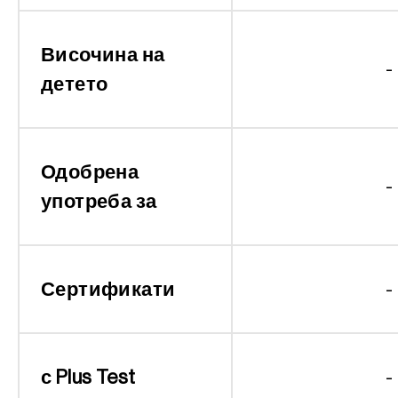
Височина на
-
детето
Одобрена
-
употреба за
Сертификати
-
с Plus Test
-