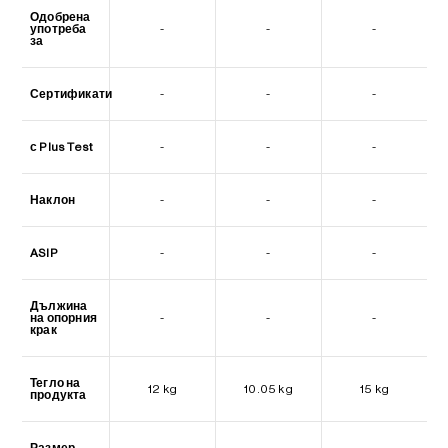
Одобрена
употреба
-
-
-
за
Сертификати
-
-
-
с Plus Test
-
-
-
Наклон
-
-
-
ASIP
-
-
-
Дължина
на опорния
-
-
-
крак
Тегло на
12 kg
10.05 kg
15 kg
продукта
Размер