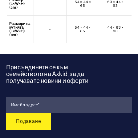
54 × 44 ×
63 × 44 ×
(L×W×H)
-
65
63
(cm)
Размери на
кутията
54 × 44 ×
44 × 63 ×
-
(L×W×H)
65
63
(cm)
Присъединете се към
семейството на Axkid, за да
получавате новини и оферти.