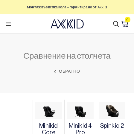
Преминете
Монтаж във всяка кола – гарантирано от Axkid
към
съдържанието
0
Сравнение на столчета
ОБРАТНО
Minikid
Minikid 4
Spinkid 2
Core
Pro