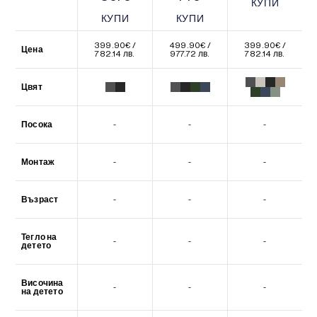
КУПИ
КУПИ
КУПИ
КУПИ
КУПИ
КУПИ
399.90
€
/
499.90
€
/
399.90
€
/
Цена
782.14 лв.
977.72 лв.
782.14 лв.
Цвят
Посока
-
-
-
Монтаж
-
-
-
Възраст
-
-
-
Тегло на
-
-
-
детето
Височина
-
-
-
на детето