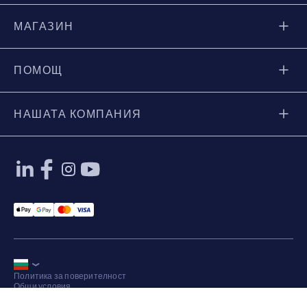
МАГАЗИН
ПОМОЩ
НАШАТА КОМПАНИЯ
Applepay Payment
Googlepay Payment
Mastercard Payment
Visa Payment
Политика за поверителност
Общи условия
Карта на сайта
© 2026 Axkid AB Всички права запазени