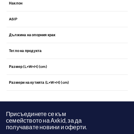
Наклон
ASIP
Дължина на опорния крак
Тегло на продукта
Размер (L×W×H) (cm)
Размери на кутията (L×W×H) (cm)
Присъединете се към
семейството на Axkid, за да
получавате новини и оферти.