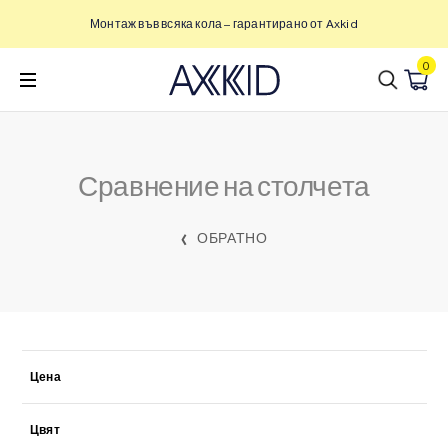
Преминете
Монтаж във всяка кола – гарантирано от Axkid
към
съдържанието
0
Сравнение на столчета
ОБРАТНО
Цена
Цвят