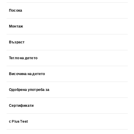
Посока
Монтаж
Възраст
Тегло на детето
Височина на детето
Одобрена употреба за
Сертификати
с Plus Test