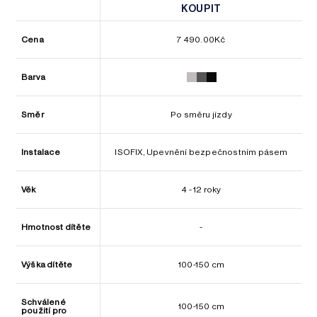
KOUPIT
KOUPIT
Cena
7 490.00
Kč
Barva
Směr
Po směru jízdy
Instalace
ISOFIX, Upevnění bezpečnostním pásem
Věk
4 - 12 roky
Hmotnost dítěte
-
Výška dítěte
100-150 cm
Schválené
100-150 cm
použití pro