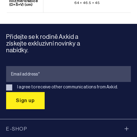
Rozměr krabice
64 × 46.5 × 45
(D×Š×V) (cm)
Přidejte se k rodině Axkid a
získejte exkluzivní novinky a
nabídky.
I agree to receive other communications from Axkid.
E-SHOP