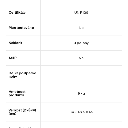
Certifikáty
UN R129
Plus testováno
Ne
Naklonit
4 polohy
ASIP
Ne
Délka podpěrné
-
nohy
Hmotnost
9 kg
produktu
Velikost (D×Š×V)
64 × 46.5 × 45
(cm)