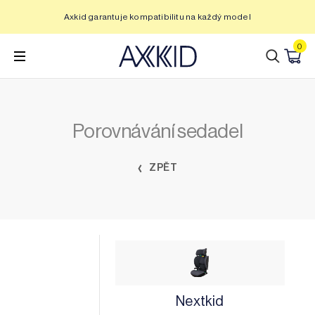
Přeskočit
Axkid garantuje kompatibilitu na každý model
na
obsah
0
Porovnávání sedadel
ZPĚT
Nextkid