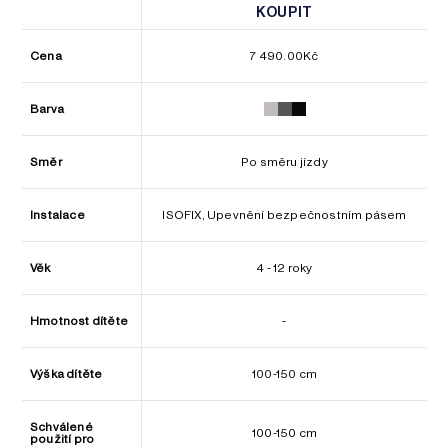
KOUPIT
KOUPIT
Cena
7 490.00
Kč
Barva
Směr
Po směru jízdy
Instalace
ISOFIX, Upevnění bezpečnostním pásem
Věk
4 - 12 roky
Hmotnost dítěte
-
Výška dítěte
100-150 cm
Schválené
100-150 cm
použití pro