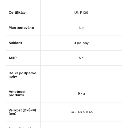
Certifikáty
UN R129
Plus testováno
Ne
Naklonit
4 polohy
ASIP
Ne
Délka podpěrné
-
nohy
Hmotnost
9 kg
produktu
Velikost (D×Š×V)
64 × 46.5 × 45
(cm)