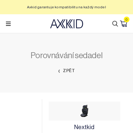
Přeskočit
Axkid garantuje kompatibilitu na každý model
na
obsah
0
Porovnávání sedadel
ZPĚT
Nextkid