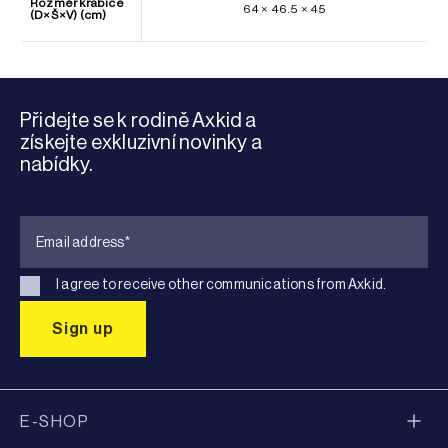
Rozměr krabice
64 × 46.5 × 45
(D×Š×V) (cm)
Přidejte se k rodině Axkid a
získejte exkluzivní novinky a
nabídky.
I agree to receive other communications from Axkid.
E-SHOP