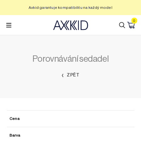
Přeskočit
Axkid garantuje kompatibilitu na každý model
na
obsah
0
Porovnávání sedadel
ZPĚT
Cena
Barva