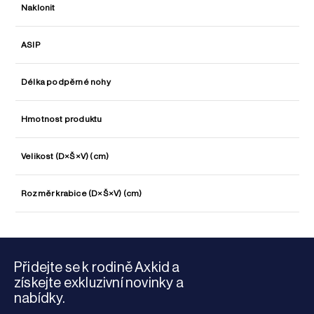
Naklonit
ASIP
Délka podpěrné nohy
Hmotnost produktu
Velikost (D×Š×V) (cm)
Rozměr krabice (D×Š×V) (cm)
Přidejte se k rodině Axkid a
získejte exkluzivní novinky a
nabídky.