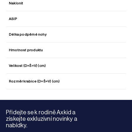
Naklonit
ASIP
Délka podpěrné nohy
Hmotnost produktu
Velikost (D×Š×V) (cm)
Rozměr krabice (D×Š×V) (cm)
Přidejte se k rodině Axkid a
získejte exkluzivní novinky a
nabídky.