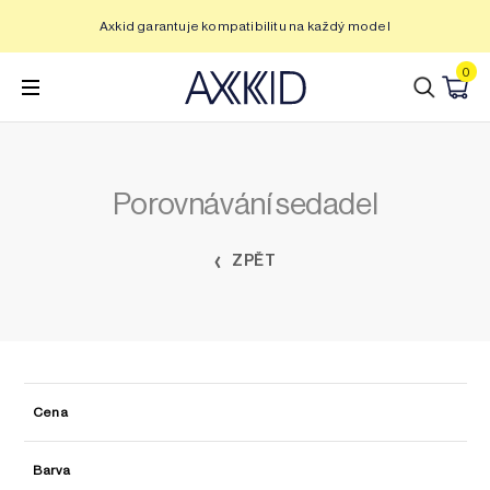
Přeskočit
Axkid garantuje kompatibilitu na každý model
na
obsah
0
Porovnávání sedadel
ZPĚT
Cena
Barva