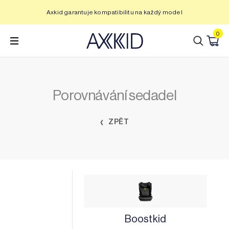
Přeskočit
Axkid garantuje kompatibilitu na každý model
na
obsah
0
Porovnávání sedadel
ZPĚT
Boostkid