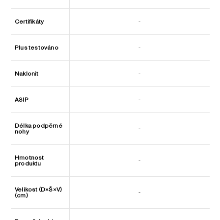
Certifikáty
-
Plus testováno
-
Naklonit
-
ASIP
-
Délka podpěrné
-
nohy
Hmotnost
-
produktu
Velikost (D×Š×V)
-
(cm)