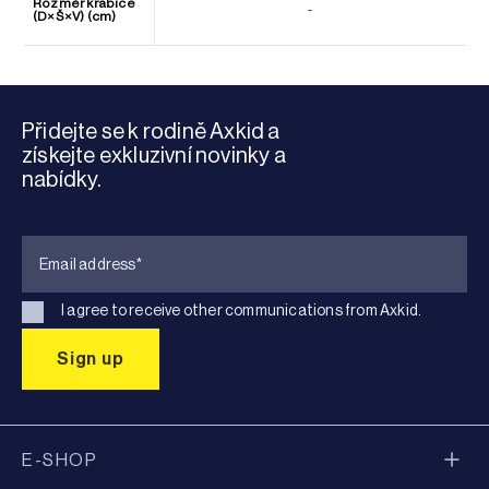
Rozměr krabice
-
(D×Š×V) (cm)
Přidejte se k rodině Axkid a
získejte exkluzivní novinky a
nabídky.
I agree to receive other communications from Axkid.
E-SHOP