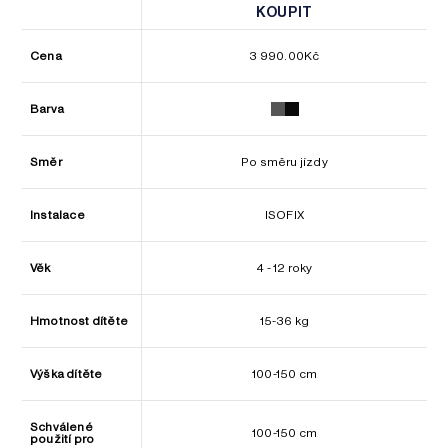
KOUPIT
KOUPIT
Cena
3 990.00
Kč
Barva
Směr
Po směru jízdy
Instalace
ISOFIX
Věk
4 - 12 roky
Hmotnost dítěte
15-36 kg
Výška dítěte
100-150 cm
Schválené
100-150 cm
použití pro