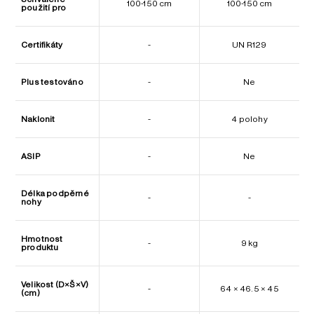
100-150 cm
100-150 cm
použití pro
Certifikáty
-
UN R129
Plus testováno
-
Ne
Naklonit
-
4 polohy
ASIP
-
Ne
Délka podpěrné
-
-
nohy
Hmotnost
-
9 kg
produktu
Velikost (D×Š×V)
-
64 × 46.5 × 45
(cm)