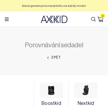
Přeskočit
Axkid garantuje kompatibilitu na každý model
na
obsah
0
Porovnávání sedadel
ZPĚT
Boostkid
Nextkid