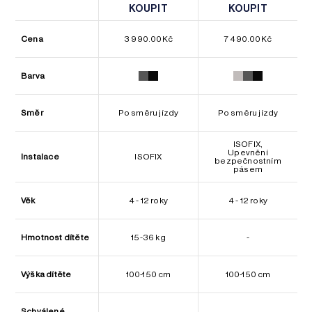
KOUPIT
KOUPIT
KOUPIT
KOUPIT
Cena
3 990.00
Kč
7 490.00
Kč
Barva
Směr
Po směru jízdy
Po směru jízdy
ISOFIX,
Upevnění
Instalace
ISOFIX
bezpečnostním
pásem
Věk
4 - 12 roky
4 - 12 roky
Hmotnost dítěte
15-36 kg
-
Výška dítěte
100-150 cm
100-150 cm
Schválené