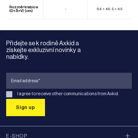
Rozměr krabice
-
64 × 46.5 × 45
(D×Š×V) (cm)
Přidejte se k rodině Axkid a
získejte exkluzivní novinky a
nabídky.
I agree to receive other communications from Axkid.
E-SHOP