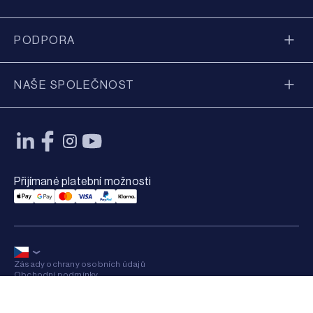
PODPORA
NAŠE SPOLEČNOST
Přijímané platební možnosti
Applepay Payment
Googlepay Payment
Mastercard Payment
Visa Payment
Paypal Payment
Klarna Payment
Zásady ochrany osobních údajů
Obchodní podmínky
Sitemap
×
© 2026 Axkid AB All rights reserved