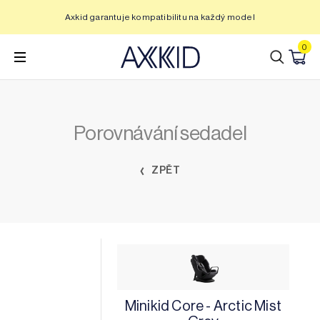
Přeskočit
Axkid garantuje kompatibilitu na každý model
na
obsah
0
Porovnávání sedadel
ZPĚT
Minikid Core - Arctic Mist