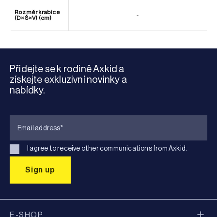
Rozměr krabice
-
(D×Š×V) (cm)
Přidejte se k rodině Axkid a
získejte exkluzivní novinky a
nabídky.
I agree to receive other communications from Axkid.
E-SHOP