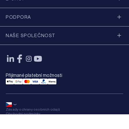
PODPORA
NAŠE SPOLEČNOST
Přijímané platební možnosti
Applepay Payment
Googlepay Payment
Mastercard Payment
Visa Payment
Paypal Payment
Klarna Payment
Zásady ochrany osobních údajů
Obchodní podmínky
Sitemap
×
© 2026 Axkid AB All rights reserved