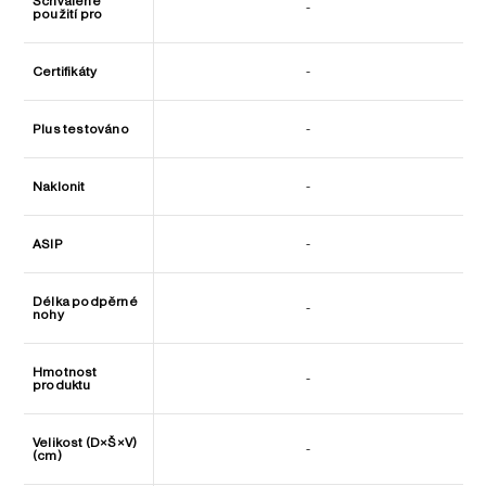
Schválené
-
použití pro
Certifikáty
-
Plus testováno
-
Naklonit
-
ASIP
-
Délka podpěrné
-
nohy
Hmotnost
-
produktu
Velikost (D×Š×V)
-
(cm)