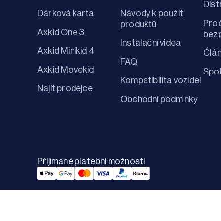
Dist
Dárková karta
Návody k použití
Proč
produktů
Axkid One 3
bezp
Instalační videa
Axkid Minikid 4
Člá
FAQ
Axkid Movekid
Spo
Kompatibilita vozidel
Najít prodejce
Obchodní podmínky
Přijímané platební možnosti
Applepay Payment
Googlepay Payment
Mastercard Payment
Visa Payment
Paypal Payment
Klarna Payment
© 2026 Axkid AB All rights reserved