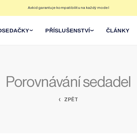
Axkid garantuje kompatibilitu na každý model
OSEDAČKY
PŘÍSLUŠENSTVÍ
ČLÁNKY
Porovnávání sedadel
ZPĚT