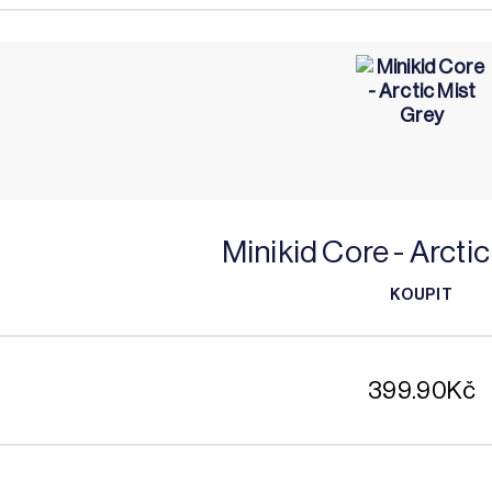
Minikid Core - Arcti
KOUPIT
KOUPIT
399.90
Kč