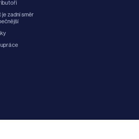
ributoři
 je zadní směr
ečnější
nky
lupráce
Zásady ochran