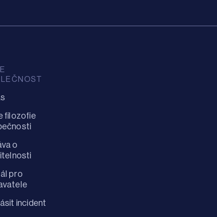
ŠE
OLEČNOST
ás
 filozofie
pečnosti
áva o
itelnosti
ál pro
avatele
ásit incident