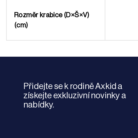
Rozměr krabice (D×Š×V)
(cm)
Přidejte se k rodině Axkid a
získejte exkluzivní novinky a
nabídky.