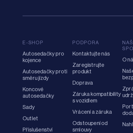
E-SHOP
PODPORA
NA
SP
Autosedačky pro
Kontaktujte nás
O n
kojence
Zaregistrujte
Naše
Autosedačky proti
produkt
bez
směru jízdy
Doprava
Zpr
Koncové
Záruka kompatibility
udrž
autosedačky
s vozidlem
Port
Sady
Vrácení a záruka
dod
Outlet
Odstoupení od
Nahl
Příslušenství
smlouvy