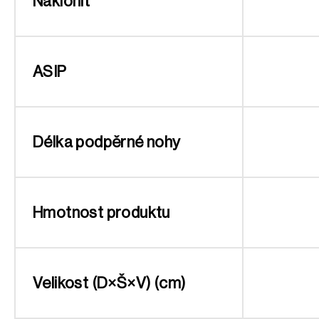
Naklonit
ASIP
Délka podpěrné nohy
Hmotnost produktu
Velikost (D×Š×V) (cm)