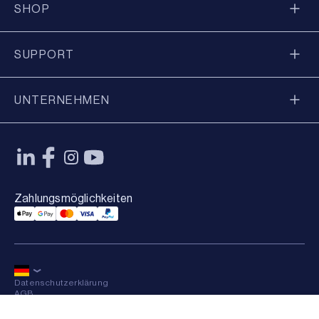
SHOP
SUPPORT
UNTERNEHMEN
Zahlungsmöglichkeiten
Applepay Payment
Googlepay Payment
Mastercard Payment
Visa Payment
Paypal Payment
Datenschutzerklärung
AGB
Sitemap
×
© 2026 Axkid AB Alle Rechte vorbehalten