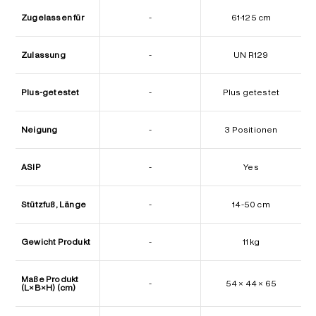
Zugelassen für
-
61-125 cm
Zulassung
-
UN R129
Plus-getestet
-
Plus getestet
Neigung
-
3 Positionen
ASIP
-
Yes
Stützfuß, Länge
-
14-50 cm
Gewicht Produkt
-
11 kg
Maße Produkt
-
54 × 44 × 65
(L×B×H) (cm)