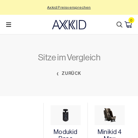
Zum
Axkid Preisversprechen
Inhalt
wechseln
0
Sitze im Vergleich
ZURÜCK
Modukid
Minikid 4