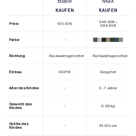
Base
Max
KAUFEN
KAUFEN
KAUFEN
KAUFEN
549.90
€
–
Preis
100.00
€
Preisspann
599.90
€
549.90€
bis
599.90€
Farbe
-
Richtung
Rückwärtsgerichtet
Rückwärtsgerichtet
Einbau
ISOFIX
Gegurtet
Alter des Kindes
-
0 - 7 Jahre
Gewicht des
-
0-36 kg
Kindes
Größe des
-
61–125 cm
Kindes