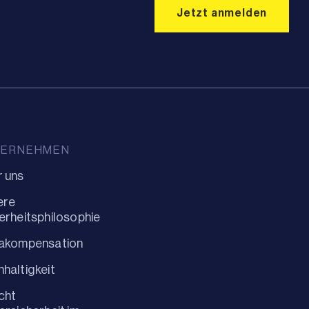
TERNEHMEN
 uns
ere
erheitsphilosophie
makompensation
haltigkeit
cht