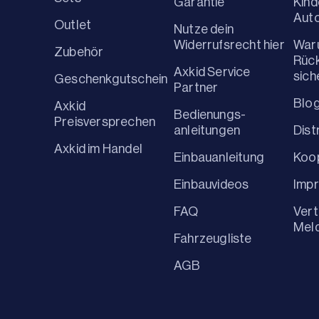
Garantie
Kind
Aut
Outlet
Nutze dein
Widerrufsrecht hier
War
Zubehör
Rüc
Axkid Service
sich
Geschenkgutschein
Partner
Blo
Axkid
Bedienungs-
Preisversprechen
anleitungen
Dist
Axkid im Handel
Einbauanleitung
Koo
Einbauvideos
Imp
FAQ
Vert
Mel
Fahrzeugliste
AGB