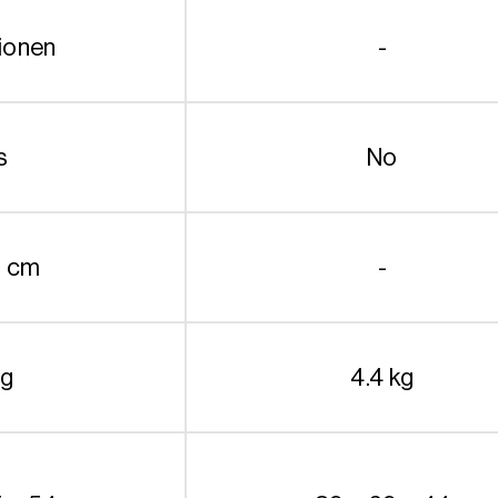
tionen
-
s
No
0 cm
-
kg
4.4 kg