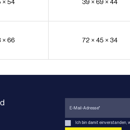
5 × 54
39 × 69 × 44
8 × 66
72 × 45 × 34
nd
Ich bin damit einverstanden, 