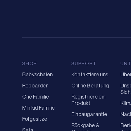
SHOP
SUPPORT
UN
Babyschalen
Kontaktiere uns
Über
Reboarder
Online Beratung
Uns
Sich
One Familie
Registriere ein
Produkt
Kli
Minikid Familie
Einbaugarantie
Nach
Folgesitze
Rückgabe &
Beri
Sets