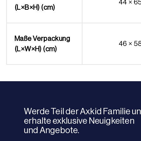
44 × 6
(L×B×H) (cm)
Maße Verpackung
46 × 5
(L×W×H) (cm)
Werde Teil der Axkid Familie u
erhalte exklusive Neuigkeiten
und Angebote.