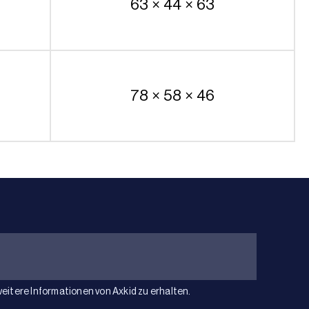
63 × 44 × 63
78 × 58 × 46
weitere Informationen von Axkid zu erhalten.