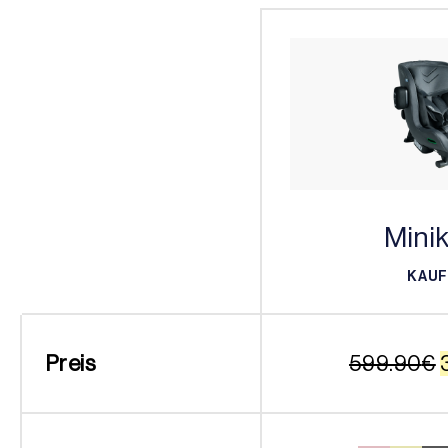
Minik
KAU
KAU
Preis
599.90
€