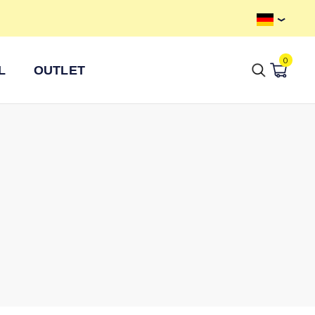
Kostenloser Versand ab 100 €
0
L
OUTLET