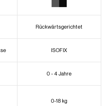
349.90€
279.90€.
Rückwärtsgerichtet
ase
ISOFIX
0 - 4 Jahre
0-18 kg