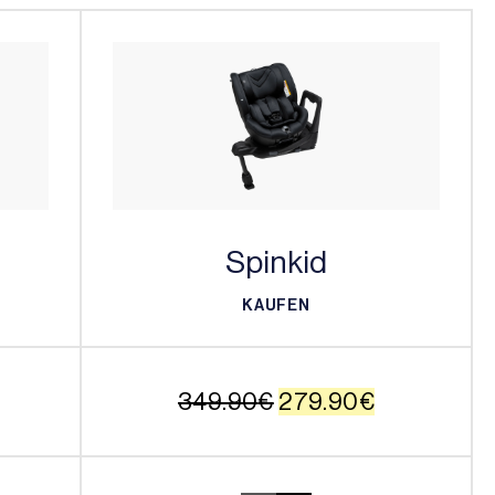
Spinkid
KAUFEN
KAUFEN
Ursprünglicher
Aktueller
349.90
€
279.90
€
Preis
Preis
war:
ist: