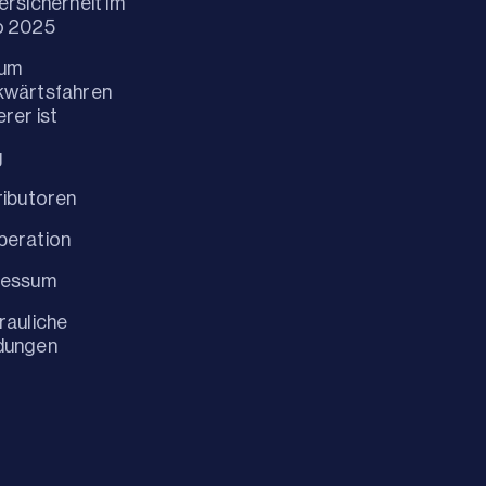
ersicherheit im
o 2025
um
kwärtsfahren
erer ist
g
ributoren
peration
ressum
rauliche
dungen