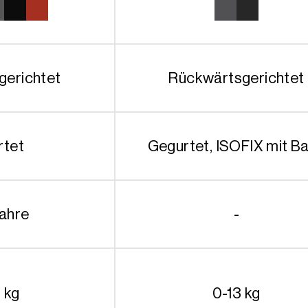
599.90€
399.90€.
gerichtet
Rückwärtsgerichtet
rtet
Gegurtet, ISOFIX mit B
Jahre
-
 kg
0-13 kg