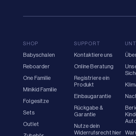
SHOP
SUPPORT
UN
Babyschalen
Kontaktiere uns
Über
Reboarder
Online Beratung
Uns
Sich
One Familie
Registriere ein
Produkt
Kli
Minikid Familie
Einbaugarantie
Nach
Folgesitze
Rückgabe &
Beri
Sets
Garantie
Kind
Aut
Outlet
Nutze dein
Widerrufsrecht hier
War
Zubehör