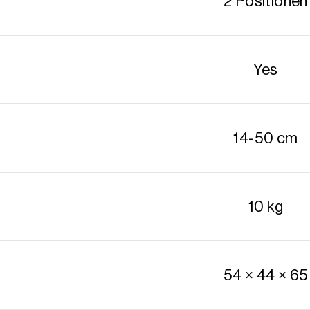
2 Positionen
Yes
14-50 cm
10 kg
54 × 44 × 65