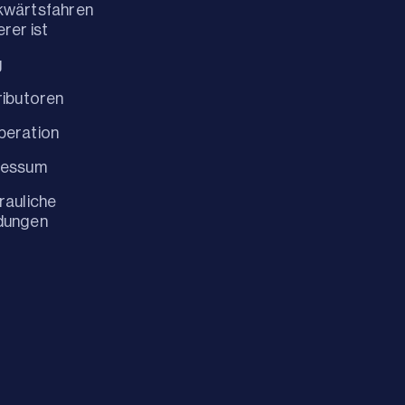
kwärtsfahren
erer ist
g
ributoren
peration
ressum
rauliche
dungen