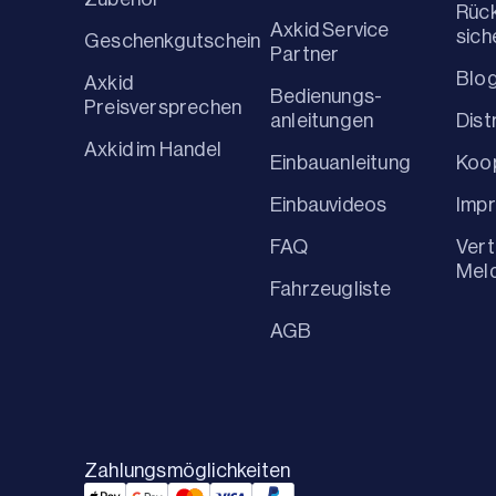
Rüc
Axkid Service
sich
Geschenkgutschein
Partner
Blo
Axkid
Bedienungs-
Preisversprechen
anleitungen
Dist
Axkid im Handel
Einbauanleitung
Koo
Einbauvideos
Imp
FAQ
Vert
Mel
Fahrzeugliste
AGB
Zahlungsmöglichkeiten
Applepay Payment
Googlepay Payment
Mastercard Payment
Visa Payment
Paypal Payment