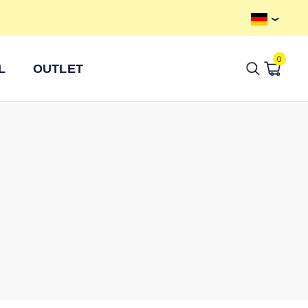
Kostenloser Versand ab 100 €
0
L
OUTLET