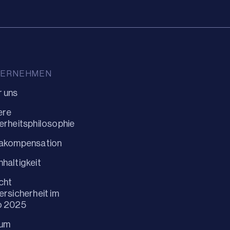
TERNEHMEN
 uns
ere
erheitsphilosophie
makompensation
haltigkeit
cht
ersicherheit im
o 2025
um