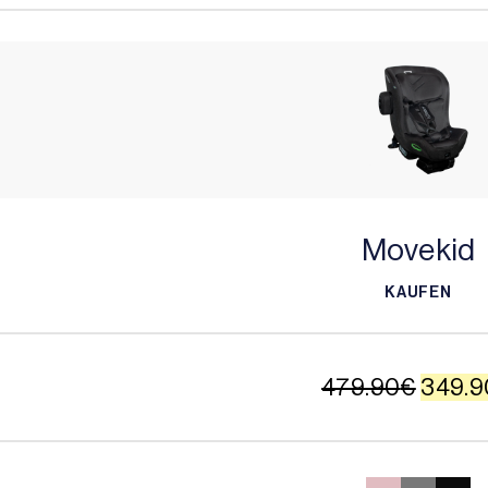
Movekid
KAUFEN
KAUFEN
Ursprü
479.90
€
349.9
Preis
war: