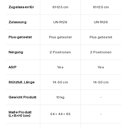
Zugelassen für
61-125 cm
61-125 cm
Zulassung
UN R129
UN R129
Plus-getestet
Plus getestet
Plus getestet
Neigung
2 Positionen
2 Positionen
ASIP
Yes
Yes
Stützfuß, Länge
14-50 cm
14-50 cm
Gewicht Produkt
10 kg
-
Maße Produkt
54 × 44 × 65
-
(L×B×H) (cm)