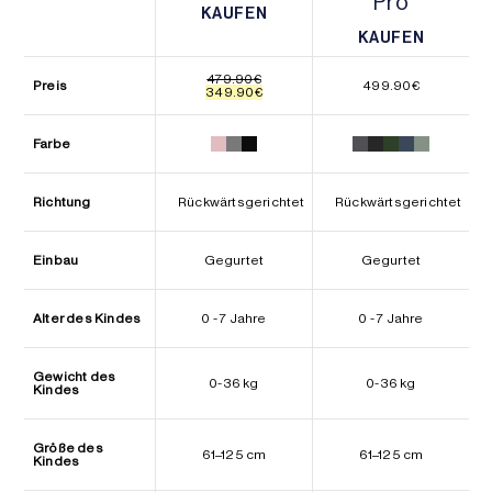
Pro
KAUFEN
KAUFEN
KAUFEN
KAUFEN
479.90
€
Preis
499.90
€
Ursprünglicher
Aktueller
349.90
€
Preis
Preis
war:
ist:
479.90€
349.90€.
Farbe
Richtung
Rückwärtsgerichtet
Rückwärtsgerichtet
Einbau
Gegurtet
Gegurtet
Alter des Kindes
0 - 7 Jahre
0 - 7 Jahre
Gewicht des
0-36 kg
0-36 kg
Kindes
Größe des
61–125 cm
61–125 cm
Kindes