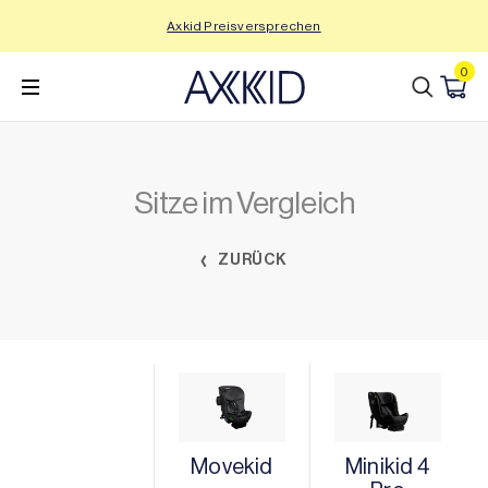
Zum
Axkid Preisversprechen
Inhalt
wechseln
0
Sitze im Vergleich
ZURÜCK
Movekid
Minikid 4