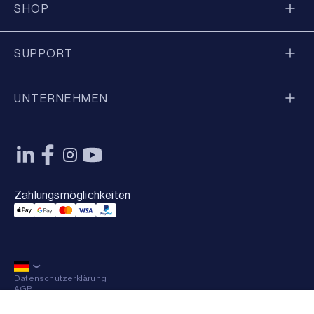
SHOP
SUPPORT
UNTERNEHMEN
Zahlungsmöglichkeiten
Applepay Payment
Googlepay Payment
Mastercard Payment
Visa Payment
Paypal Payment
Datenschutzerklärung
AGB
Sitemap
×
© 2026 Axkid AB Alle Rechte vorbehalten