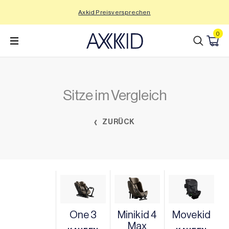
Zum
Axkid Preisversprechen
Inhalt
wechseln
0
Sitze im Vergleich
ZURÜCK
One 3
Minikid 4
Movekid
Max