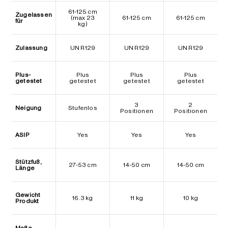
61-125 cm
Zugelassen
(max 23
61-125 cm
61-125 cm
für
kg)
Zulassung
UN R129
UN R129
UN R129
Plus-
Plus
Plus
Plus
getestet
getestet
getestet
getestet
3
2
Neigung
Stufenlos
Positionen
Positionen
ASIP
Yes
Yes
Yes
Stützfuß,
27-53 cm
14-50 cm
14-50 cm
Länge
Gewicht
16.3 kg
11 kg
10 kg
Produkt
Maße