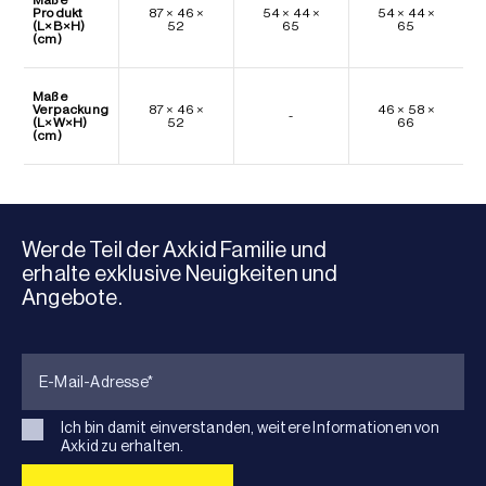
Produkt
87 × 46 ×
54 × 44 ×
54 × 44 ×
(L×B×H)
52
65
65
(cm)
Maße
Verpackung
87 × 46 ×
46 × 58 ×
-
(L×W×H)
52
66
(cm)
Werde Teil der Axkid Familie und
erhalte exklusive Neuigkeiten und
Angebote.
Ich bin damit einverstanden, weitere Informationen von
Axkid zu erhalten.