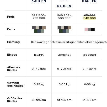
KAUFEN
KAUFEN
KAUFEN
KAUFEN
KAUFEN
KAUFEN
699.90
€
–
549.90
€
–
479.90
€
Preis
Preisspanne:
Preisspanne:
Ursprünglicher
Aktuelle
799.90
€
599.90
€
349.90
€
699.90€
549.90€
Preis
Preis
bis
bis
war:
ist:
799.90€
599.90€
479.90€
349.90€
Farbe
Richtung
Rückwärtsgerichtet
Rückwärtsgerichtet
Rückwärtsgericht
Einbau
ISOFIX
Gegurtet
Gegurtet
Alter des
0 - 7 Jahre
0 - 7 Jahre
0 - 7 Jahre
Kindes
Gewicht
0-23 kg
0-36 kg
0-36 kg
des Kindes
Größe des
61–125 cm
61–125 cm
61–125 cm
Kindes