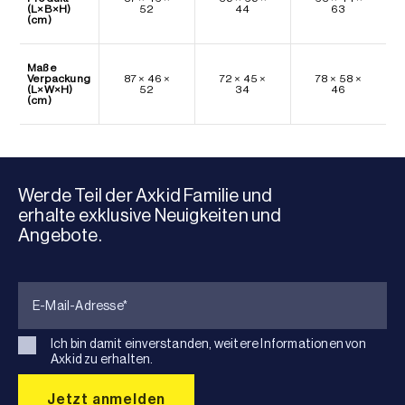
(L×B×H)
52
44
63
(cm)
Maße
Verpackung
87 × 46 ×
72 × 45 ×
78 × 58 ×
(L×W×H)
52
34
46
(cm)
Werde Teil der Axkid Familie und
erhalte exklusive Neuigkeiten und
Angebote.
Ich bin damit einverstanden, weitere Informationen von
Axkid zu erhalten.