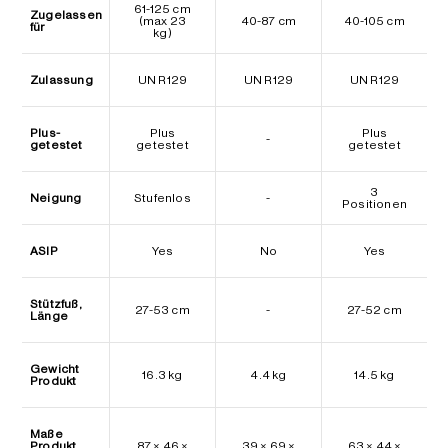
61-125 cm
Zugelassen
(max 23
40-87 cm
40-105 cm
für
kg)
Zulassung
UN R129
UN R129
UN R129
Plus-
Plus
Plus
-
getestet
getestet
getestet
3
Neigung
Stufenlos
-
Positionen
ASIP
Yes
No
Yes
Stützfuß,
27-53 cm
-
27-52 cm
Länge
Gewicht
16.3 kg
4.4 kg
14.5 kg
Produkt
Maße
Produkt
87 × 46 ×
39 × 69 ×
63 × 44 ×