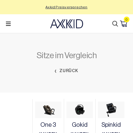
Zum
Axkid Preisversprechen
Inhalt
wechseln
0
Sitze im Vergleich
ZURÜCK
One 3
Gokid
Spinkid