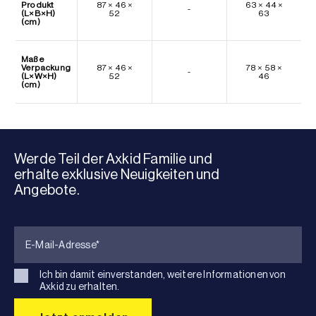
Produkt
87 × 46 ×
63 × 44 ×
-
(L×B×H)
52
63
(cm)
Maße
Verpackung
87 × 46 ×
78 × 58 ×
-
(L×W×H)
52
46
(cm)
Werde Teil der Axkid Familie und
erhalte exklusive Neuigkeiten und
Angebote.
Ich bin damit einverstanden, weitere Informationen von
Axkid zu erhalten.