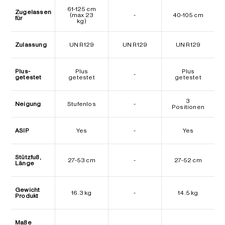
61-125 cm
Zugelassen
(max 23
-
40-105 cm
für
kg)
Zulassung
UN R129
UN R129
UN R129
Plus-
Plus
Plus
-
getestet
getestet
getestet
3
Neigung
Stufenlos
-
Positionen
ASIP
Yes
-
Yes
Stützfuß,
27-53 cm
-
27-52 cm
Länge
Gewicht
16.3 kg
-
14.5 kg
Produkt
Maße