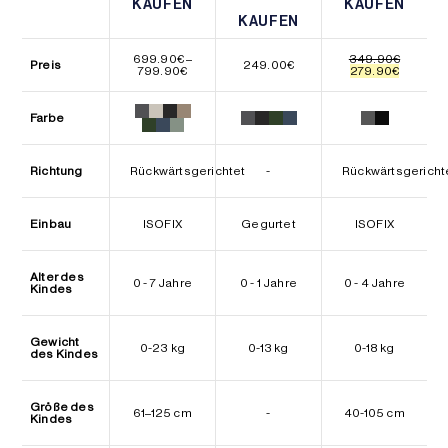
KAUFEN
KAUFEN
KAUFEN
KAUFEN
KAUFEN
KAUFEN
699.90
€
–
349.90
€
Preis
249.00
€
Preisspanne:
Ursprünglicher
Aktuelle
799.90
€
279.90
€
699.90€
Preis
Preis
bis
war:
ist:
799.90€
349.90€
279.90€
Farbe
Richtung
Rückwärtsgerichtet
-
Rückwärtsgericht
Einbau
ISOFIX
Gegurtet
ISOFIX
Alter des
0 - 7 Jahre
0 - 1 Jahre
0 - 4 Jahre
Kindes
Gewicht
0-23 kg
0-13 kg
0-18 kg
des Kindes
Größe des
61–125 cm
-
40-105 cm
Kindes