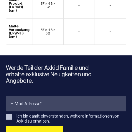
Produkt
87 × 46 ×
-
-
(L×B×H)
52
(cm)
Maße
Verpackung
87 × 46 ×
-
-
(L×W×H)
52
(cm)
Werde Teil der Axkid Familie und
erhalte exklusive Neuigkeiten und
Angebote.
Ich bin damit einverstanden, weitere Informationen von
Axkid zu erhalten.