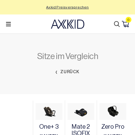
Zum
Axkid Preisversprechen
Inhalt
wechseln
0
Sitze im Vergleich
ZURÜCK
One+ 3
Mate 2
Zero Pro
ISOFIX