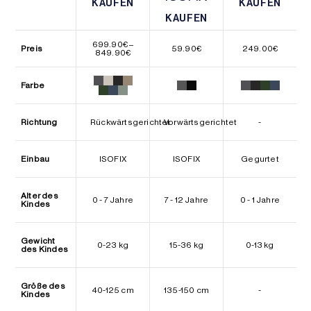
KAUFEN
KAUFEN
KAUFEN
KAUFEN
KAUFEN
KAUFEN
699.90
€
–
Preis
59.90
€
249.00
€
Preisspanne:
849.90
€
699.90€
bis
849.90€
Farbe
Richtung
Rückwärtsgerichtet
Vorwärtsgerichtet
-
Einbau
ISOFIX
ISOFIX
Gegurtet
Alter des
0 - 7 Jahre
7 - 12 Jahre
0 - 1 Jahre
Kindes
Gewicht
0-23 kg
15-36 kg
0-13 kg
des Kindes
Größe des
40-125 cm
135-150 cm
-
Kindes