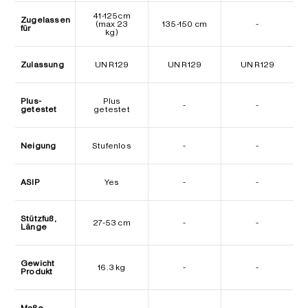
41-125cm
Zugelassen
(max 23
135-150 cm
-
für
kg)
Zulassung
UN R129
UN R129
UN R129
Plus-
Plus
-
-
getestet
getestet
Neigung
Stufenlos
-
-
ASIP
Yes
-
-
Stützfuß,
27-53 cm
-
-
Länge
Gewicht
16.3 kg
-
-
Produkt
Maße