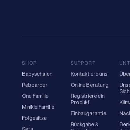
SHOP
SUPPORT
UN
Babyschalen
Kontaktiere uns
Über
Reboarder
Online Beratung
Uns
Sich
One Familie
Registriere ein
Produkt
Kli
Minikid Familie
Einbaugarantie
Nach
Folgesitze
Rückgabe &
Beri
Sets