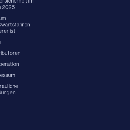
ersicherheit im
o 2025
um
kwärtsfahren
erer ist
g
ributoren
peration
ressum
rauliche
dungen