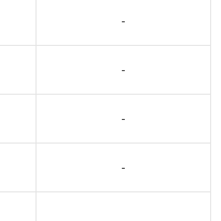
-
-
-
-