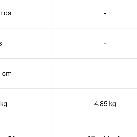
nlos
-
s
-
3 cm
-
 kg
4.85 kg