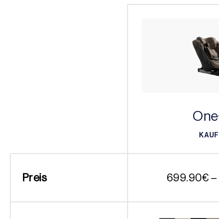
One
KAU
KAU
Preis
699.90
€