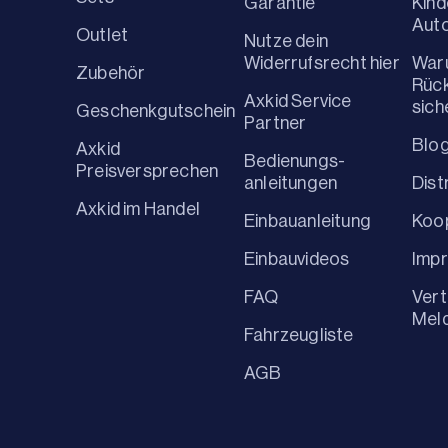
Garantie
Kind
Aut
Outlet
Nutze dein
Widerrufsrecht hier
War
Zubehör
Rüc
Axkid Service
sich
Geschenkgutschein
Partner
Blo
Axkid
Bedienungs-
Preisversprechen
anleitungen
Dist
Axkid im Handel
Einbauanleitung
Koo
Einbauvideos
Imp
FAQ
Vert
Mel
Fahrzeugliste
AGB