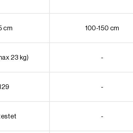
5 cm
100-150 cm
max 23 kg)
-
129
-
testet
-