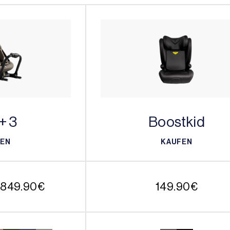
+ 3
Boostkid
FEN
KAUFEN
FEN
KAUFEN
Preisspanne:
–
849.90
€
149.90
€
699.90€
bis