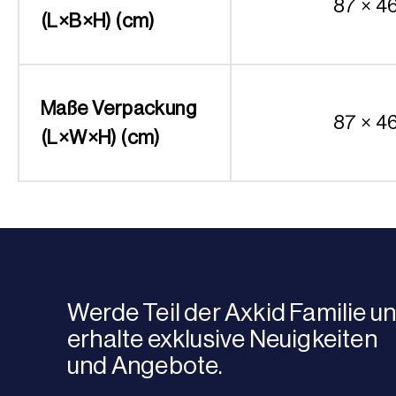
87 × 4
(L×B×H) (cm)
Maße Verpackung
87 × 4
(L×W×H) (cm)
Werde Teil der Axkid Familie u
erhalte exklusive Neuigkeiten
und Angebote.