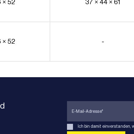
6 × 52
37 × 44 × 61
6 × 52
-
nd
Ich bin damit einverstanden, 