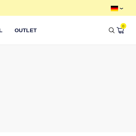
Kostenloser Versand ab 100 €
0
L
OUTLET