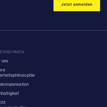
TERNEHMEN
 uns
ere
erheitsphilosophie
makompensation
haltigkeit
cht