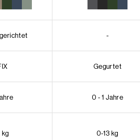
849.90€
gerichtet
-
FIX
Gegurtet
Jahre
0 - 1 Jahre
 kg
0-13 kg