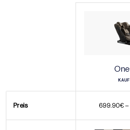
One
KAU
KAU
Preis
699.90
€