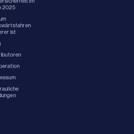
ersicherheit im
o 2025
um
kwärtsfahren
erer ist
g
ributoren
peration
ressum
rauliche
dungen