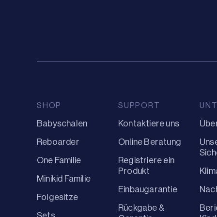
SHOP
SUPPORT
UN
Babyschalen
Kontaktiere uns
Über
Reboarder
Online Beratung
Uns
Sich
One Familie
Registriere ein
Produkt
Kli
Minikid Familie
Einbaugarantie
Nach
Folgesitze
Rückgabe &
Beri
Sets