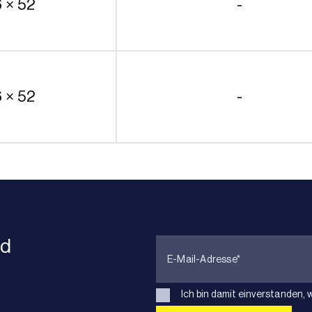
6 × 52
-
6 × 52
-
nd
Ich bin damit einverstanden, 