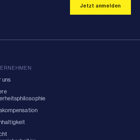
TERNEHMEN
 uns
ere
erheitsphilosophie
makompensation
haltigkeit
cht