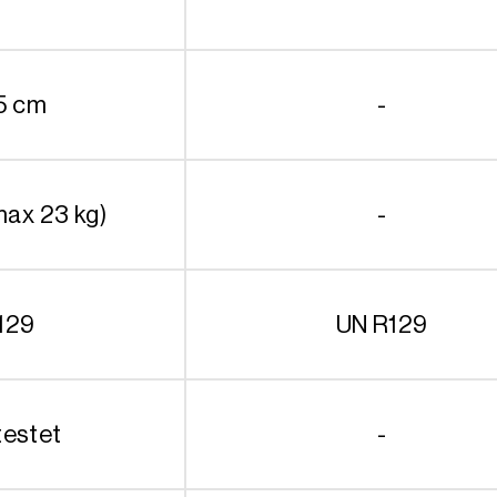
5 cm
-
max 23 kg)
-
129
UN R129
testet
-