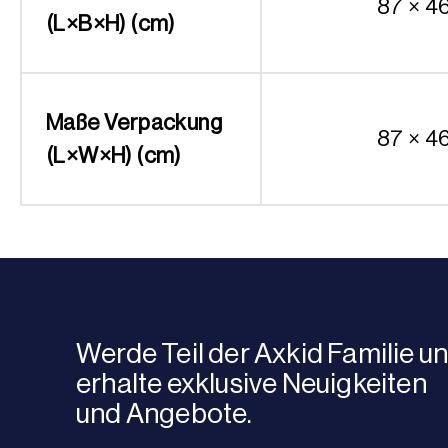
87 × 4
(L×B×H) (cm)
Maße Verpackung
87 × 4
(L×W×H) (cm)
Werde Teil der Axkid Familie u
erhalte exklusive Neuigkeiten
und Angebote.