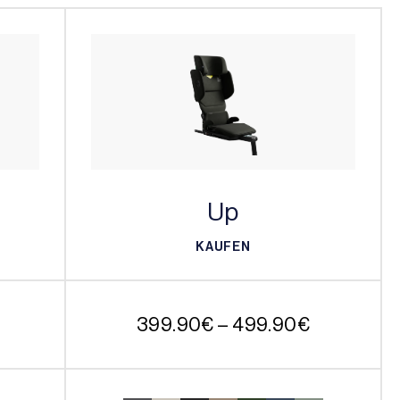
Up
KAUFEN
KAUFEN
Preisspan
399.90
€
–
499.90
€
399.90€
bis