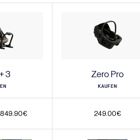
+ 3
Zero Pro
FEN
KAUFEN
FEN
KAUFEN
Preisspanne:
–
849.90
€
249.00
€
699.90€
bis