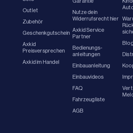
Garantie
Kind
Aut
Outlet
Nutze dein
Widerrufsrecht hier
War
Zubehör
Rüc
Axkid Service
sich
Geschenkgutschein
Partner
Blo
Axkid
Bedienungs-
Preisversprechen
anleitungen
Dist
Axkid im Handel
Einbauanleitung
Koo
Einbauvideos
Imp
FAQ
Vert
Mel
Fahrzeugliste
AGB