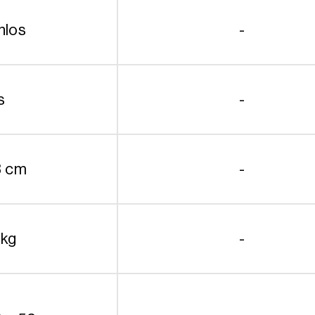
nlos
-
s
-
3 cm
-
 kg
-