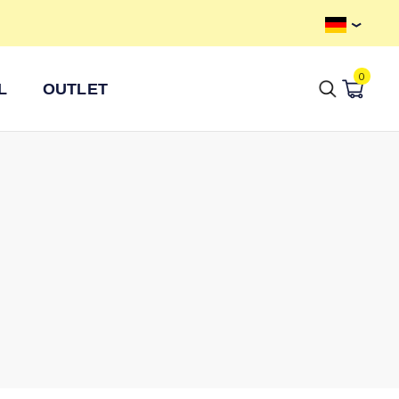
Kostenloser Versand ab 100 €
0
L
OUTLET