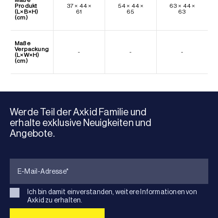
Produkt
37 × 44 ×
54 × 44 ×
63 × 44 ×
(L×B×H)
61
65
63
(cm)
Maße
Verpackung
-
-
-
(L×W×H)
(cm)
Werde Teil der Axkid Familie und
erhalte exklusive Neuigkeiten und
Angebote.
Ich bin damit einverstanden, weitere Informationen von
Axkid zu erhalten.