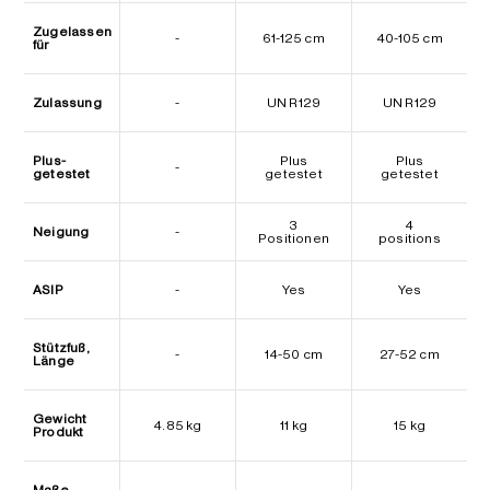
Zugelassen
-
61-125 cm
40-105 cm
für
Zulassung
-
UN R129
UN R129
Plus-
Plus
Plus
-
getestet
getestet
getestet
3
4
Neigung
-
Positionen
positions
ASIP
-
Yes
Yes
Stützfuß,
-
14-50 cm
27-52 cm
Länge
Gewicht
4.85 kg
11 kg
15 kg
Produkt
Maße