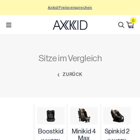
Zum
Axkid Preisversprechen
Inhalt
wechseln
0
Sitze im Vergleich
ZURÜCK
Boostkid
Minikid 4
Spinkid 2
Max