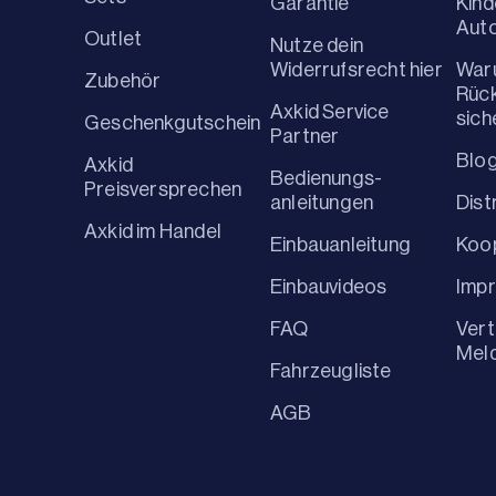
Garantie
Kind
Aut
Outlet
Nutze dein
Widerrufsrecht hier
War
Zubehör
Rüc
Axkid Service
sich
Geschenkgutschein
Partner
Blo
Axkid
Bedienungs-
Preisversprechen
anleitungen
Dist
Axkid im Handel
Einbauanleitung
Koo
Einbauvideos
Imp
FAQ
Vert
Mel
Fahrzeugliste
AGB