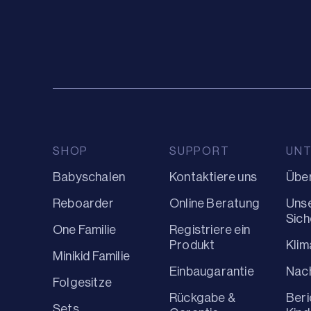
SHOP
SUPPORT
UN
Babyschalen
Kontaktiere uns
Über
Reboarder
Online Beratung
Uns
Sich
One Familie
Registriere ein
Produkt
Kli
Minikid Familie
Einbaugarantie
Nach
Folgesitze
Rückgabe &
Beri
Sets