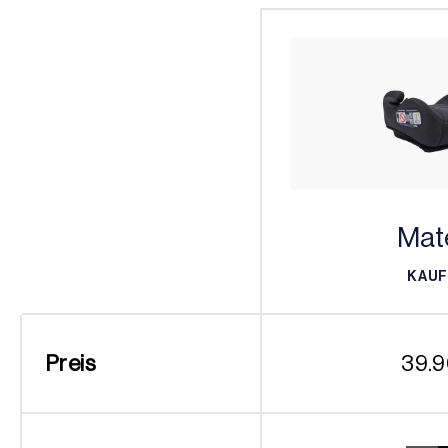
Mat
KAU
KAU
Preis
39.