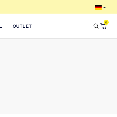
Kostenloser Versand ab 100 €
0
L
OUTLET