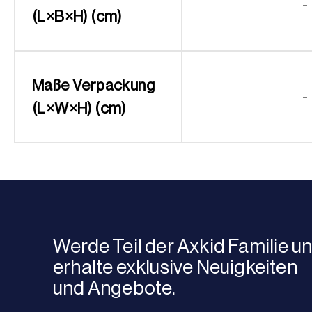
-
(L×B×H) (cm)
Maße Verpackung
-
(L×W×H) (cm)
Werde Teil der Axkid Familie u
erhalte exklusive Neuigkeiten
und Angebote.