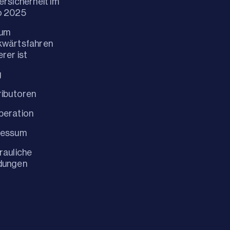
ersicherheit im
o 2025
um
kwärtsfahren
erer ist
g
ributoren
peration
ressum
rauliche
dungen