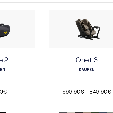
e 2
One+ 3
FEN
KAUFEN
FEN
KAUFEN
90
€
699.90
€
–
849.90
€