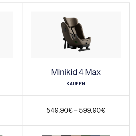
Minikid 4 Max
KAUFEN
KAUFEN
Preisspanne:
Preisspan
549.90
€
–
599.90
€
699.90€
549.90€
bis
bis