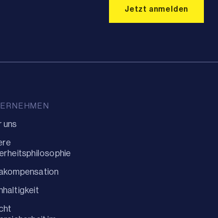
TERNEHMEN
 uns
ere
erheitsphilosophie
makompensation
haltigkeit
cht