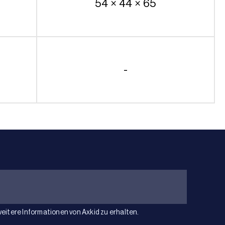
54 × 44 × 65
-
weitere Informationen von Axkid zu erhalten.