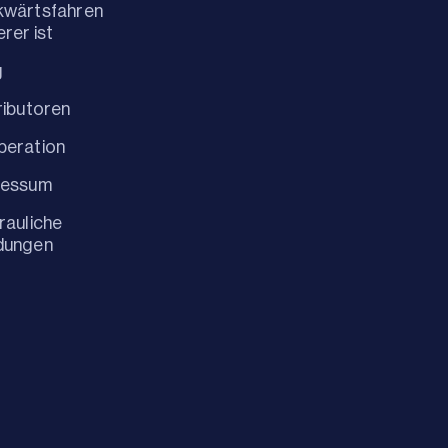
kwärtsfahren
erer ist
g
ributoren
peration
ressum
rauliche
dungen