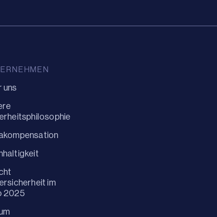
TERNEHMEN
 uns
ere
erheitsphilosophie
makompensation
haltigkeit
cht
ersicherheit im
o 2025
um