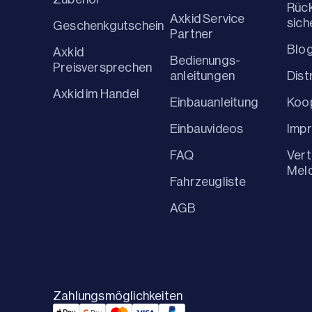
Rüc
Axkid Service
sich
Geschenkgutschein
Partner
Blo
Axkid
Bedienungs-
Preisversprechen
anleitungen
Dist
Axkid im Handel
Einbauanleitung
Koo
Einbauvideos
Imp
FAQ
Vert
Mel
Fahrzeugliste
AGB
Zahlungsmöglichkeiten
Applepay Payment
Googlepay Payment
Mastercard Payment
Visa Payment
Paypal Payment