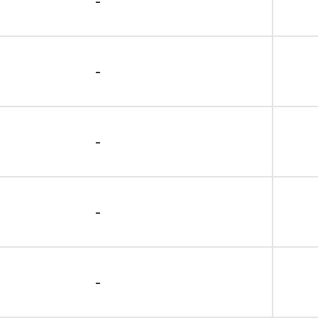
-
-
-
-
-