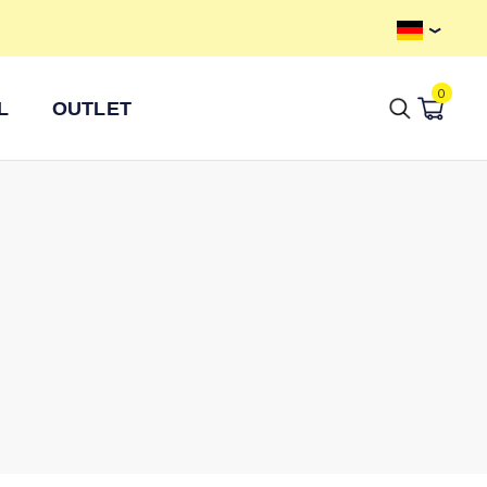
Kostenloser Versand ab 100 €
0
L
OUTLET