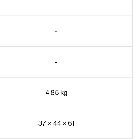
-
-
-
4.85 kg
37 × 44 × 61