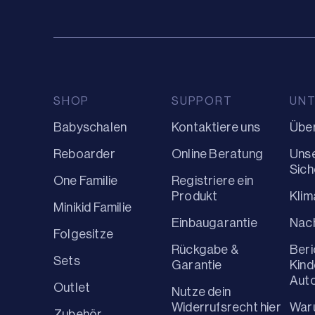
SHOP
SUPPORT
UN
Babyschalen
Kontaktiere uns
Über
Reboarder
Online Beratung
Uns
Sich
One Familie
Registriere ein
Produkt
Kli
Minikid Familie
Einbaugarantie
Nach
Folgesitze
Rückgabe &
Beri
Sets
Garantie
Kind
Aut
Outlet
Nutze dein
Widerrufsrecht hier
War
Zubehör