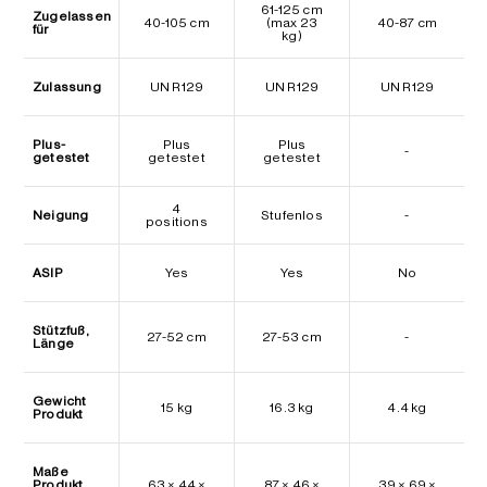
61-125 cm
Zugelassen
40-105 cm
(max 23
40-87 cm
für
kg)
Zulassung
UN R129
UN R129
UN R129
Plus-
Plus
Plus
-
getestet
getestet
getestet
4
Neigung
Stufenlos
-
positions
ASIP
Yes
Yes
No
Stützfuß,
27-52 cm
27-53 cm
-
Länge
Gewicht
15 kg
16.3 kg
4.4 kg
Produkt
Maße
Produkt
63 × 44 ×
87 × 46 ×
39 × 69 ×