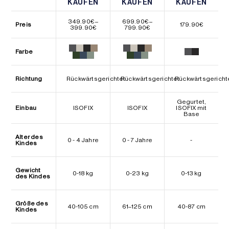
KAUFEN
KAUFEN
KAUFEN
KAUFEN
KAUFEN
KAUFEN
349.90
€
–
699.90
€
–
Preis
179.90
€
Preisspanne:
Preisspanne:
399.90
€
799.90
€
349.90€
699.90€
bis
bis
399.90€
799.90€
Farbe
Richtung
Rückwärtsgerichtet
Rückwärtsgerichtet
Rückwärtsgericht
Gegurtet,
Einbau
ISOFIX
ISOFIX
ISOFIX mit
Base
Alter des
0 - 4 Jahre
0 - 7 Jahre
-
Kindes
Gewicht
0-18 kg
0-23 kg
0-13 kg
des Kindes
Größe des
40-105 cm
61–125 cm
40-87 cm
Kindes