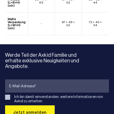
(L×B×H)
63
52
44
(cm)
Maße
Verpackung
87 × 46 ×
72 × 45 ×
-
(L×W×H)
52
34
(cm)
Werde Teil der Axkid Familie und
erhalte exklusive Neuigkeiten und
Angebote.
Ich bin damit einverstanden, weitere Informationen von
Axkid zu erhalten.