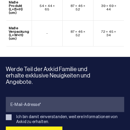
Maße
Produkt
54 × 44 ×
87 × 46 ×
39 × 69 ×
(L×B×H)
65
52
44
(cm)
Maße
Verpackung
87 × 46 ×
72 × 45 ×
-
(L×W×H)
52
34
(cm)
Werde Teil der Axkid Familie und
erhalte exklusive Neuigkeiten und
Angebote.
Ich bin damit einverstanden, weitere Informationen von
Axkid zu erhalten.