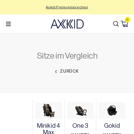
Zum
Axkid Preisversprechen
Inhalt
wechseln
0
Sitze im Vergleich
ZURÜCK
Minikid 4
One 3
Gokid
Max