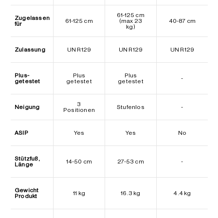
61-125 cm
Zugelassen
61-125 cm
(max 23
40-87 cm
für
kg)
Zulassung
UN R129
UN R129
UN R129
Plus-
Plus
Plus
-
getestet
getestet
getestet
3
Neigung
Stufenlos
-
Positionen
ASIP
Yes
Yes
No
Stützfuß,
14-50 cm
27-53 cm
-
Länge
Gewicht
11 kg
16.3 kg
4.4 kg
Produkt