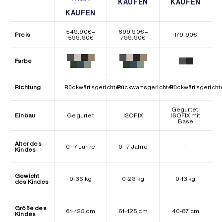
KAUFEN
KAUFEN
KAUFEN
KAUFEN
KAUFEN
KAUFEN
549.90
€
–
699.90
€
–
Preis
179.90
€
Preisspanne:
Preisspanne:
599.90
€
799.90
€
549.90€
699.90€
bis
bis
599.90€
799.90€
Farbe
Richtung
Rückwärtsgerichtet
Rückwärtsgerichtet
Rückwärtsgericht
Gegurtet,
Einbau
Gegurtet
ISOFIX
ISOFIX mit
Base
Alter des
0 - 7 Jahre
0 - 7 Jahre
-
Kindes
Gewicht
0-36 kg
0-23 kg
0-13 kg
des Kindes
Größe des
61–125 cm
61–125 cm
40-87 cm
Kindes