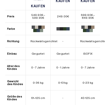
KAUFEN
KAUFEN
KAUFEN
KAUFEN
KAUFEN
KAUFEN
549.90
€
–
699.90
€
–
Preis
249.00
€
Preisspanne:
Preissp
599.90
€
849.90
€
549.90€
699.90
bis
bis
599.90€
849.90
Farbe
Richtung
Rückwärtsgerichtet
-
Rückwärtsgericht
Einbau
Gegurtet
Gegurtet
ISOFIX
Alter des
0 - 7 Jahre
0 - 1 Jahre
0 - 7 Jahre
Kindes
Gewicht
0-36 kg
0-13 kg
0-23 kg
des Kindes
Größe des
61–125 cm
-
40-125 cm
Kindes