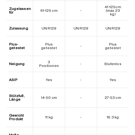
41-125cm
Zugelassen
61-125 cm
-
(max 23
für
kg)
Zulassung
UN R129
UN R129
UN R129
Plus-
Plus
Plus
-
getestet
getestet
getestet
3
Neigung
-
Stufenlos
Positionen
ASIP
Yes
-
Yes
Stützfuß,
14-50 cm
-
27-53 cm
Länge
Gewicht
11 kg
-
16.3 kg
Produkt
Maße