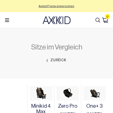
Zum
Axkid Preisversprechen
Inhalt
wechseln
0
Sitze im Vergleich
ZURÜCK
Minikid 4
Zero Pro
One+ 3
Max