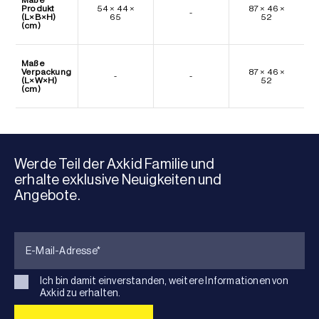
Produkt
54 × 44 ×
87 × 46 ×
-
(L×B×H)
65
52
(cm)
Maße
Verpackung
87 × 46 ×
-
-
(L×W×H)
52
(cm)
Werde Teil der Axkid Familie und
erhalte exklusive Neuigkeiten und
Angebote.
Ich bin damit einverstanden, weitere Informationen von
Axkid zu erhalten.