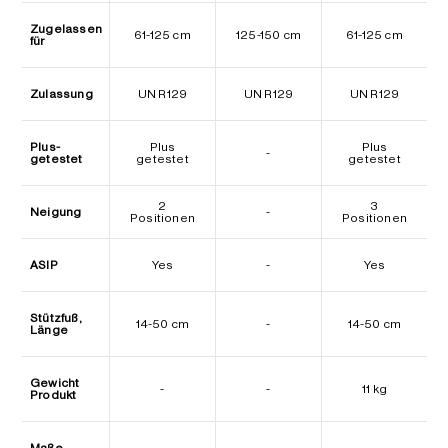
Zugelassen
61-125 cm
125-150 cm
61-125 cm
für
Zulassung
UN R129
UN R129
UN R129
Plus-
Plus
Plus
-
getestet
getestet
getestet
2
3
Neigung
-
Positionen
Positionen
ASIP
Yes
-
Yes
Stützfuß,
14-50 cm
-
14-50 cm
Länge
Gewicht
-
-
11 kg
Produkt
Maße