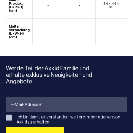
Produkt
54 × 44 ×
-
-
(L×B×H)
65
(cm)
Maße
Verpackung
-
-
-
(L×W×H)
(cm)
Werde Teil der Axkid Familie und
erhalte exklusive Neuigkeiten und
Angebote.
Ich bin damit einverstanden, weitere Informationen von
Axkid zu erhalten.