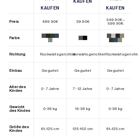
KAUFEN
KAUFEN
KAUFEN
KAUFEN
KAUFEN
KAUFEN
549.90
€
–
Preis
499.90
€
39.90
€
Preissp
599.90
€
549.90
bis
599.90
Farbe
Richtung
Rückwärtsgerichtet
Vorwärtsgerichtet
Rückwärtsgericht
Einbau
Gegurtet
Gegurtet
Gegurtet
Alter des
0 - 7 Jahre
7 - 12 Jahre
0 - 7 Jahre
Kindes
Gewicht
0-36 kg
15-36 kg
0-36 kg
des Kindes
Größe des
61–125 cm
125-150 cm
61–125 cm
Kindes