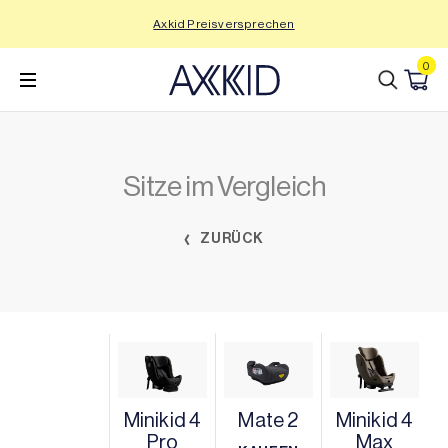
Zum
Axkid Preisversprechen
Inhalt
wechseln
0
Sitze im Vergleich
ZURÜCK
Minikid 4
Mate 2
Minikid 4
Pro
Max