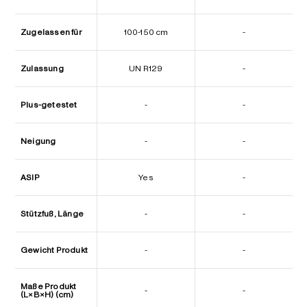
Zugelassen für
100-150 cm
-
Zulassung
UN R129
-
Plus-getestet
-
-
Neigung
-
-
ASIP
Yes
-
Stützfuß, Länge
-
-
Gewicht Produkt
-
-
Maße Produkt
-
-
(L×B×H) (cm)