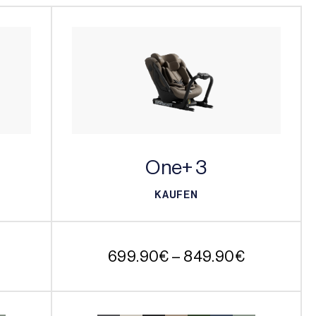
One+ 3
KAUFEN
KAUFEN
Preisspanne:
Preisspan
699.90
€
–
849.90
€
399.90€
699.90€
bis
bis