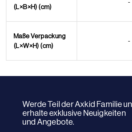
-
(L×B×H) (cm)
Maße Verpackung
-
(L×W×H) (cm)
Werde Teil der Axkid Familie u
erhalte exklusive Neuigkeiten
und Angebote.