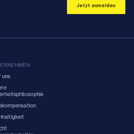
TERNEHMEN
 uns
ere
erheitsphilosophie
makompensation
haltigkeit
cht