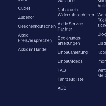
Garantie
Kind
Aut
Outlet
Nutze dein
Widerrufsrecht hier
War
Zubehör
Rüc
Axkid Service
sich
Geschenkgutschein
Partner
Blo
Axkid
Bedienungs-
Preisversprechen
anleitungen
Dist
Axkid im Handel
Einbauanleitung
Koo
Einbauvideos
Imp
FAQ
Vert
Mel
Fahrzeugliste
AGB