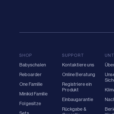
SHOP
SUPPORT
UN
Babyschalen
Kontaktiere uns
Über
Reboarder
Online Beratung
Uns
Sich
One Familie
Registriere ein
Produkt
Kli
Minikid Familie
Einbaugarantie
Nach
Folgesitze
Rückgabe &
Beri
Sets