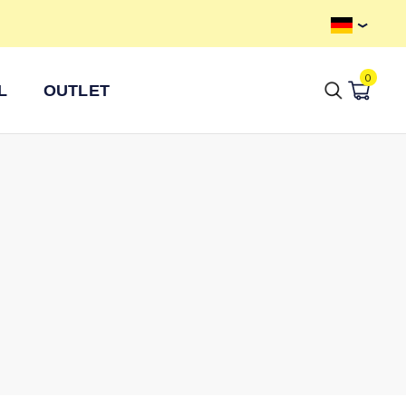
Kostenloser Versand ab 100 €
0
L
OUTLET