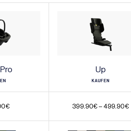
 Pro
Up
FEN
KAUFEN
FEN
KAUFEN
00
€
399.90
€
–
499.90
€