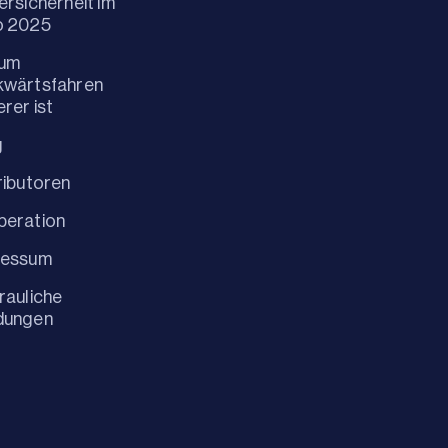
ersicherheit im
o 2025
um
kwärtsfahren
erer ist
g
ributoren
peration
ressum
rauliche
dungen