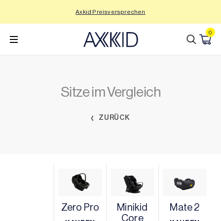
Zum
Axkid Preisversprechen
Inhalt
wechseln
0
Sitze im Vergleich
ZURÜCK
Zero Pro
Minikid
Mate 2
Core