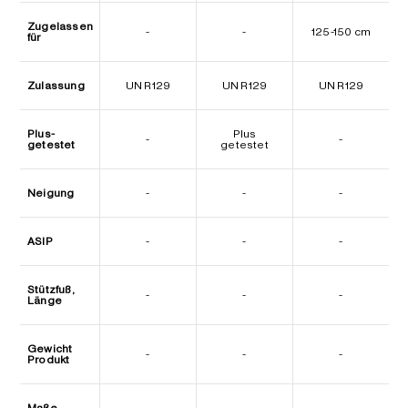
Zugelassen
-
-
125-150 cm
für
Zulassung
UN R129
UN R129
UN R129
Plus-
Plus
-
-
getestet
getestet
Neigung
-
-
-
ASIP
-
-
-
Stützfuß,
-
-
-
Länge
Gewicht
-
-
-
Produkt
Maße