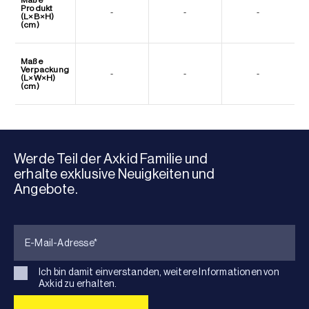
Produkt
-
-
-
(L×B×H)
(cm)
Maße
Verpackung
-
-
-
(L×W×H)
(cm)
Werde Teil der Axkid Familie und
erhalte exklusive Neuigkeiten und
Angebote.
Ich bin damit einverstanden, weitere Informationen von
Axkid zu erhalten.