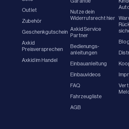
Garantie
Kind
Aut
Outlet
Nutze dein
Widerrufsrecht hier
War
Zubehör
Rüc
Axkid Service
sich
Geschenkgutschein
Partner
Blo
Axkid
Bedienungs-
Preisversprechen
anleitungen
Dist
Axkid im Handel
Einbauanleitung
Koo
Einbauvideos
Imp
FAQ
Vert
Mel
Fahrzeugliste
AGB