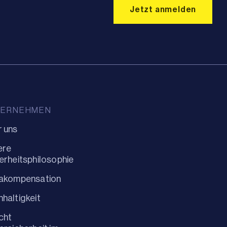
TERNEHMEN
 uns
ere
erheitsphilosophie
makompensation
haltigkeit
cht