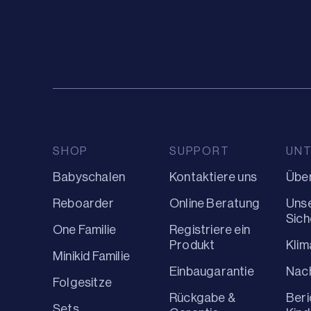
SHOP
SUPPORT
UN
Babyschalen
Kontaktiere uns
Über
Reboarder
Online Beratung
Uns
Sich
One Familie
Registriere ein
Produkt
Kli
Minikid Familie
Einbaugarantie
Nach
Folgesitze
Rückgabe &
Beri
Sets