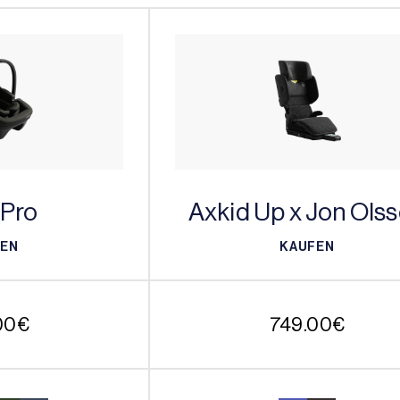
 Pro
Axkid Up x Jon Ols
FEN
KAUFEN
FEN
KAUFEN
00
€
749.00
€