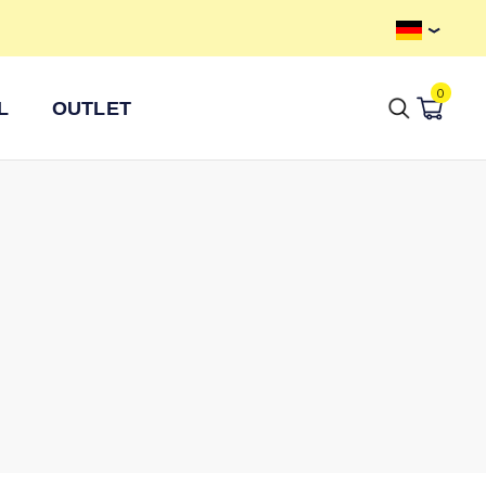
Kostenloser Versand ab 100 €
0
L
OUTLET