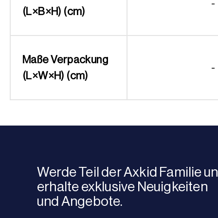
-
(L×B×H) (cm)
Maße Verpackung
-
(L×W×H) (cm)
Werde Teil der Axkid Familie u
erhalte exklusive Neuigkeiten
und Angebote.