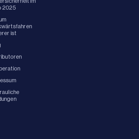
ersicherheit im
o 2025
um
kwärtsfahren
erer ist
g
ributoren
peration
ressum
rauliche
dungen