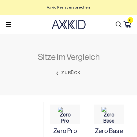
Zum
Axkid Preisversprechen
Inhalt
wechseln
0
Sitze im Vergleich
ZURÜCK
Zero Pro
Zero Base