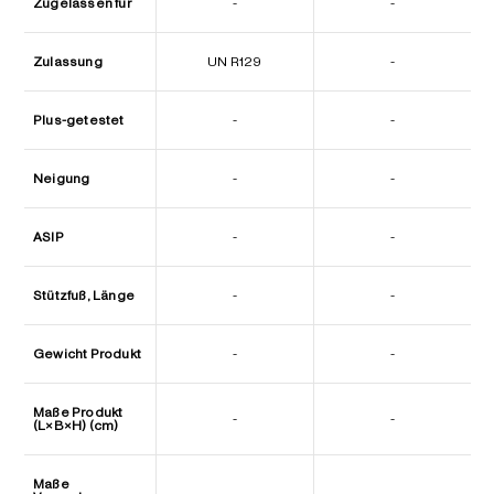
Zugelassen für
-
-
Zulassung
UN R129
-
Plus-getestet
-
-
Neigung
-
-
ASIP
-
-
Stützfuß, Länge
-
-
Gewicht Produkt
-
-
Maße Produkt
-
-
(L×B×H) (cm)
Maße