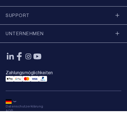
SUPPORT
UNTERNEHMEN
Zahlungsmöglichkeiten
Applepay Payment
Googlepay Payment
Mastercard Payment
Visa Payment
Paypal Payment
Datenschutzerklärung
AGB
Sitemap
×
© 2026 Axkid AB Alle Rechte vorbehalten