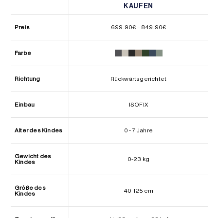
KAUFEN
KAUFEN
Preisspanne:
Preis
699.90
€
–
849.90
€
699.90€
bis
849.90€
Farbe
Richtung
Rückwärtsgerichtet
Einbau
ISOFIX
Alter des Kindes
0 - 7 Jahre
Gewicht des
0-23 kg
Kindes
Größe des
40-125 cm
Kindes