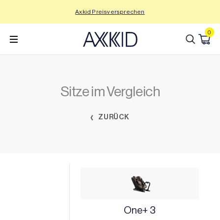
Zum
Axkid Preisversprechen
Inhalt
wechseln
0
Sitze im Vergleich
ZURÜCK
One+ 3