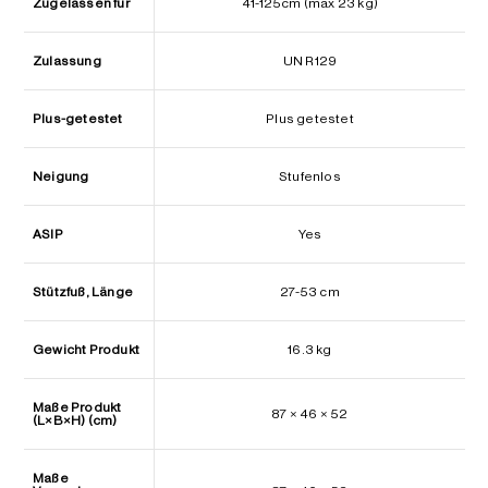
Zugelassen für
41-125cm (max 23 kg)
Zulassung
UN R129
Plus-getestet
Plus getestet
Neigung
Stufenlos
ASIP
Yes
Stützfuß, Länge
27-53 cm
Gewicht Produkt
16.3 kg
Maße Produkt
87 × 46 × 52
(L×B×H) (cm)
Maße