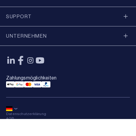
SUPPORT
UNTERNEHMEN
Zahlungsmöglichkeiten
Applepay Payment
Googlepay Payment
Mastercard Payment
Visa Payment
Paypal Payment
Datenschutzerklärung
AGB
Sitemap
×
© 2026 Axkid AB Alle Rechte vorbehalten