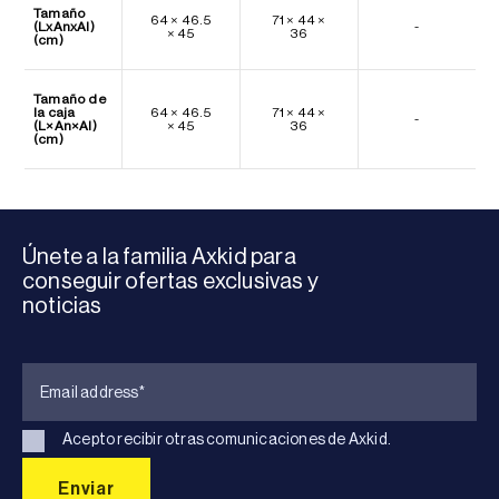
Tamaño
64 × 46.5
71 × 44 ×
(LxAnxAl)
-
× 45
36
(cm)
Tamaño de
la caja
64 × 46.5
71 × 44 ×
-
(L×An×Al)
× 45
36
(cm)
Únete a la familia Axkid para
conseguir ofertas exclusivas y
noticias
Acepto recibir otras comunicaciones de Axkid.