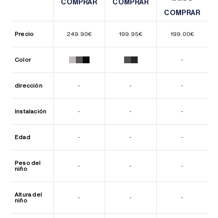
COMPRAR
COMPRAR
COMPRAR
COMPRAR
COMPRAR
COMPRAR
Precio
249.90
€
199.95
€
199.00
€
Color
-
dirección
-
-
-
Instalación
-
-
-
Edad
-
-
-
Peso del
-
-
-
niño
Altura del
-
-
-
niño