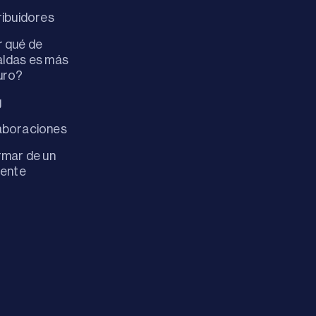
ribuidores
 qué de
ldas es más
uro?
g
aboraciones
rmar de un
dente