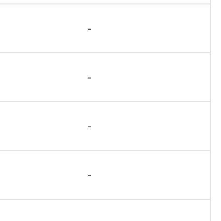
-
-
-
-