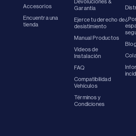
Devoluciones &
Accesorios
Dist
Garantía
Encuentra una
¿Por
Ejerce tu derecho de
tienda
espa
desistimiento
seg
Manual Productos
Blo
Videos de
Col
Instalación
Info
FAQ
inci
Compatibilidad
Vehículos
Términos y
Condiciones