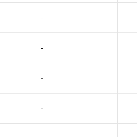
-
-
-
-