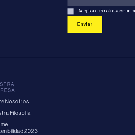
Acepto recibir otras comunic
STRA
PRESA
re Nosotros
tra Filosofía
rme
enibilidad 2023