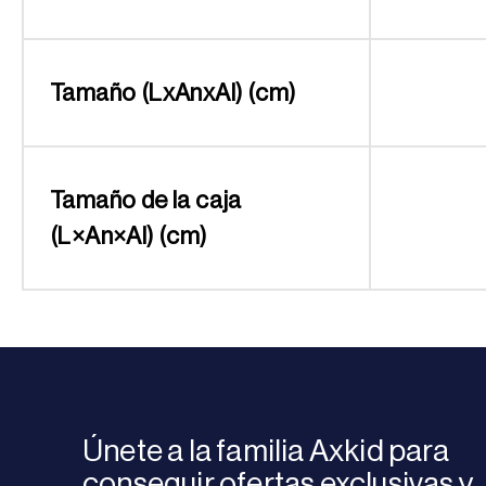
Tamaño (LxAnxAl) (cm)
Tamaño de la caja
(L×An×Al) (cm)
Únete a la familia Axkid para
conseguir ofertas exclusivas y