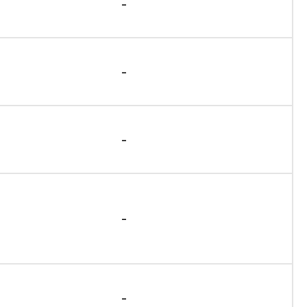
-
-
-
-
-