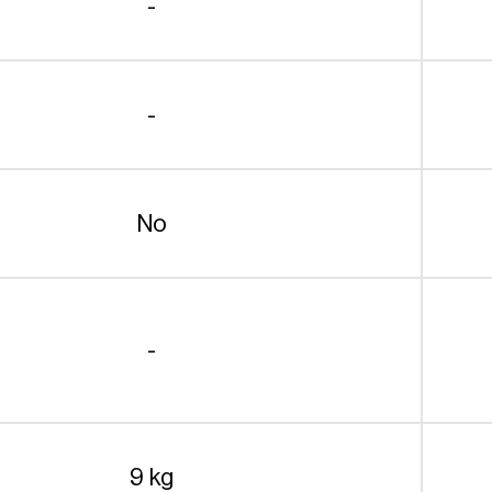
-
-
No
-
9 kg