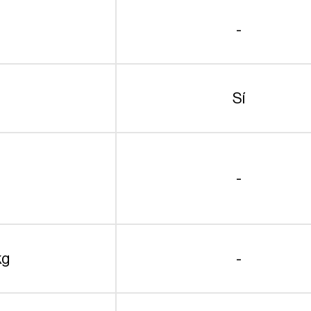
-
Sí
-
kg
-