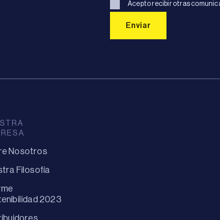
Acepto recibir otras comunic
STRA
PRESA
re Nosotros
tra Filosofía
rme
enibilidad 2023
ribuidores