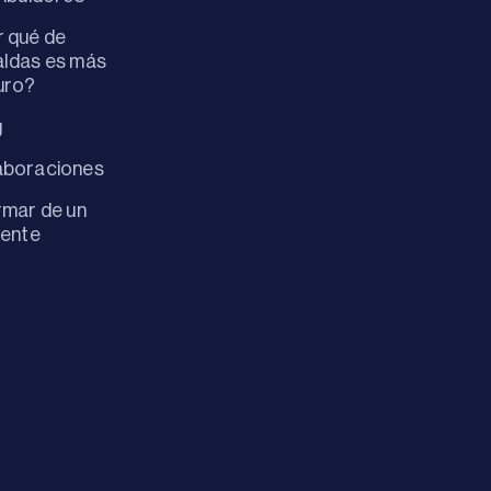
 qué de
ldas es más
uro?
g
aboraciones
rmar de un
dente