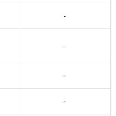
-
-
-
-