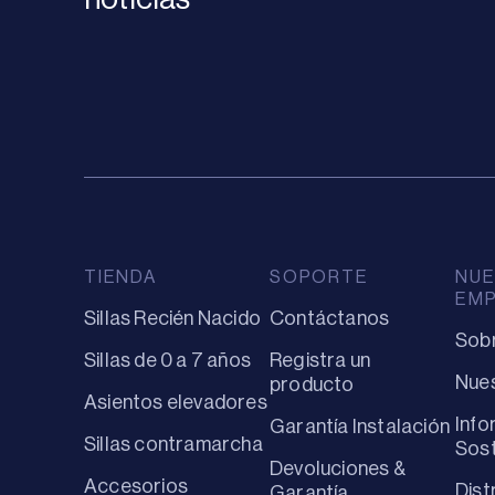
TIENDA
SOPORTE
NUE
EM
Sillas Recién Nacido
Contáctanos
Sob
Sillas de 0 a 7 años
Registra un
Nues
producto
Asientos elevadores
Info
Garantía Instalación
Sillas contramarcha
Sost
Devoluciones &
Accesorios
Dist
Garantía