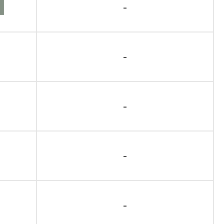
-
-
-
-
-