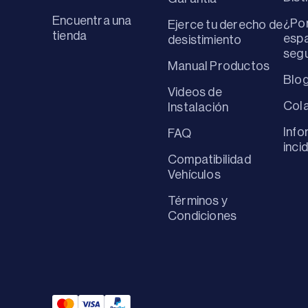
Encuentra una
¿Por
Ejerce tu derecho de
tienda
espa
desistimiento
seg
Manual Productos
Blo
Videos de
Col
Instalación
Info
FAQ
inci
Compatibilidad
Vehículos
Términos y
Condiciones
Mastercard Payment
Visa Payment
Paypal Payment