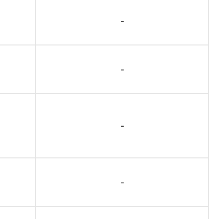
-
-
-
-