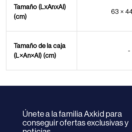
Tamaño (LxAnxAl)
63 × 4
(cm)
Tamaño de la caja
-
(L×An×Al) (cm)
Únete a la familia Axkid para
conseguir ofertas exclusivas y
noticias