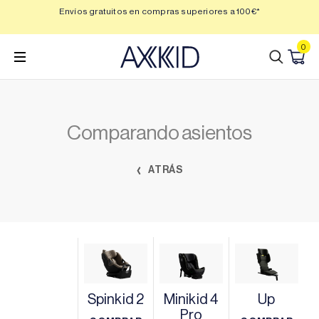
Saltar
 3,
Envíos gratuitos en compras superiores a 100€*
Min
al
contenido
0
Comparando asientos
ATRÁS
Spinkid 2
Minikid 4
Up
Pro