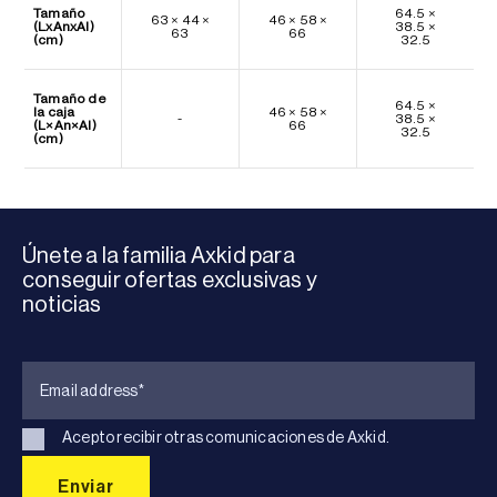
Tamaño
64.5 ×
63 × 44 ×
46 × 58 ×
(LxAnxAl)
38.5 ×
63
66
(cm)
32.5
Tamaño de
64.5 ×
la caja
46 × 58 ×
-
38.5 ×
(L×An×Al)
66
32.5
(cm)
Únete a la familia Axkid para
conseguir ofertas exclusivas y
noticias
Acepto recibir otras comunicaciones de Axkid.