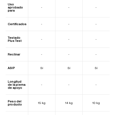
Uso
aprobado
-
-
-
para
Certificados
-
-
-
Testado
-
-
-
Plus Test
Reclinar
-
-
-
ASIP
Sí
Sí
Sí
Longitud
de la pierna
-
-
-
de apoyo
Peso del
15 kg
14 kg
10 kg
producto