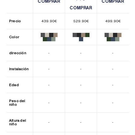
COMPRAR
COMPRAR
COMPRAR
COMPRAR
COMPRAR
COMPRAR
Precio
439.90
€
529.90
€
499.90
€
Color
dirección
-
-
-
Instalación
-
-
-
Edad
-
-
-
Peso del
-
-
-
niño
Altura del
-
-
-
niño