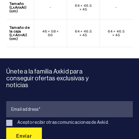
Tamaño
64 × 46.5
(LxAnxAl)
-
-
× 45
(cm)
Tamaño de
la caja
46 × 58 ×
64 × 46.5
64 × 46.5
(L×An×Al)
66
× 45
× 45
(cm)
Únete a la familia Axkid para
conseguir ofertas exclusivas y
noticias
Acepto recibir otras comunicaciones de Axkid.