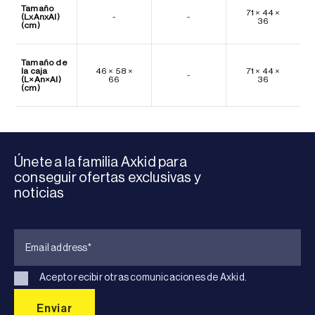
Tamaño
71 × 44 ×
(LxAnxAl)
-
-
36
(cm)
Tamaño de
la caja
46 × 58 ×
71 × 44 ×
-
(L×An×Al)
66
36
(cm)
Únete a la familia Axkid para
conseguir ofertas exclusivas y
noticias
Acepto recibir otras comunicaciones de Axkid.