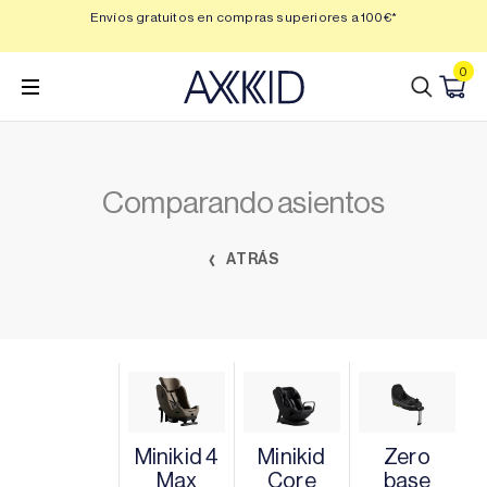
Saltar
 3,
Envíos gratuitos en compras superiores a 100€*
Min
al
contenido
0
Comparando asientos
ATRÁS
Minikid 4
Minikid
Zero
Max
Core
base