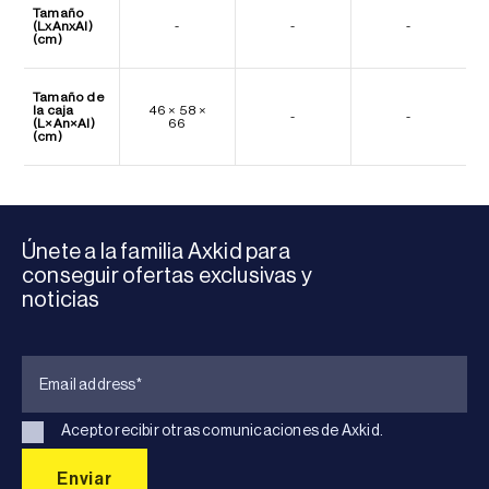
Tamaño
(LxAnxAl)
-
-
-
(cm)
Tamaño de
la caja
46 × 58 ×
-
-
(L×An×Al)
66
(cm)
Únete a la familia Axkid para
conseguir ofertas exclusivas y
noticias
Acepto recibir otras comunicaciones de Axkid.